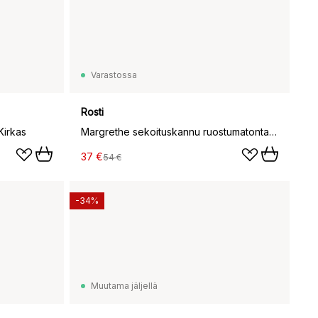
Varastossa
Rosti
Kirkas
Margrethe sekoituskannu ruostumatonta terästä, 1 l, Ruostumaton teräs
37 €
54 €
-34%
Muutama jäljellä