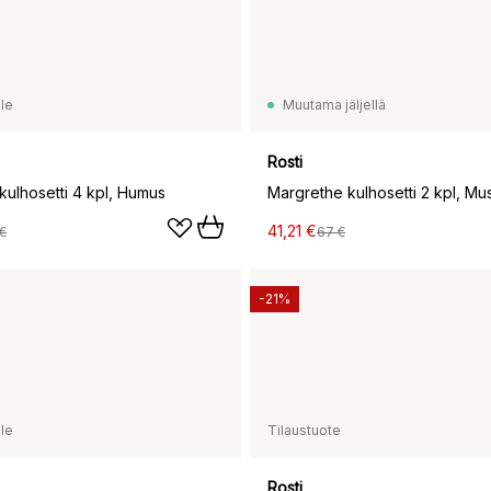
le
Muutama jäljellä
Rosti
kulhosetti 4 kpl, Humus
Margrethe kulhosetti 2 kpl, Mu
41,21 €
€
67 €
-21%
le
Tilaustuote
Rosti