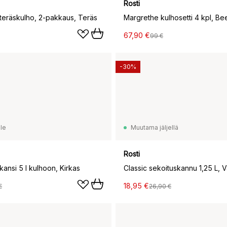
Rosti
teräskulho, 2-pakkaus, Teräs
Margrethe kulhosetti 4 kpl, Be
67,90 €
99 €
-30%
le
Muutama jäljellä
Rosti
ansi 5 l kulhoon, Kirkas
Classic sekoituskannu 1,25 L, 
18,95 €
€
26,90 €