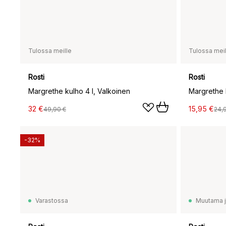
Tulossa meille
Tulossa meil
Rosti
Rosti
Margrethe kulho 4 l, Valkoinen
Margrethe k
32 €
15,95 €
49,90 €
24,
-32%
Varastossa
Muutama jä