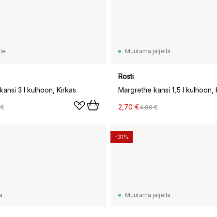
le
Muutama jäljellä
Rosti
ansi 3 l kulhoon, Kirkas
Margrethe kansi 1,5 l kulhoon, 
2,70 €
 €
4,90 €
-31%
a
Muutama jäljellä