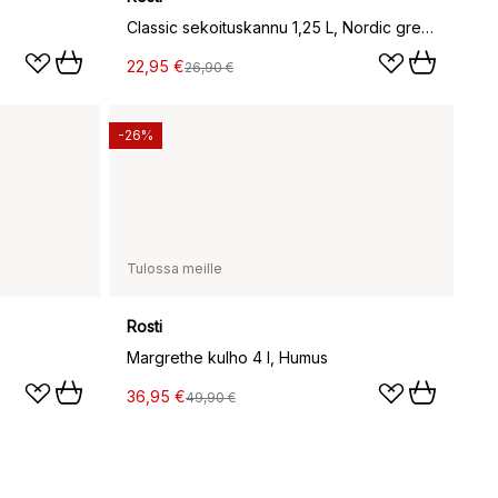
Classic sekoituskannu 1,25 L, Nordic green
22,95 €
26,90 €
-26%
Tulossa meille
Rosti
Margrethe kulho 4 l, Humus
36,95 €
49,90 €