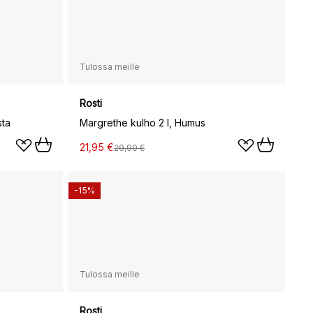
Tulossa meille
Rosti
sta
Margrethe kulho 2 l, Humus
21,95 €
29,90 €
-15%
Tulossa meille
Rosti