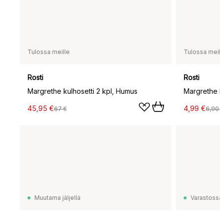
Tulossa meille
Tulossa meil
Rosti
Rosti
Margrethe kulhosetti 2 kpl, Humus
Margrethe k
45,95 €
4,99 €
67 €
6,90
Muutama jäljellä
Varastoss