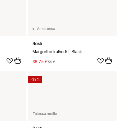
Varastossa
Rosti
Margrethe kulho 5 l, Black
36,75 €
59 €
-39%
Tulossa meille