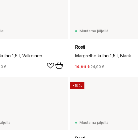
le
Muutama jäljellä
Rosti
ulho 1,5 l, Valkoinen
Margrethe kulho 1,5 l, Black
14,96 €
90 €
24,90 €
-19%
ljellä
Muutama jäljellä