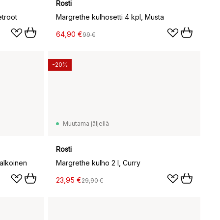
Rosti
etroot
Margrethe kulhosetti 4 kpl, Musta
64,90 €
99 €
-20%
Muutama jäljellä
Rosti
Valkoinen
Margrethe kulho 2 l, Curry
23,95 €
29,90 €