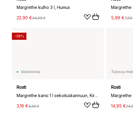
Margrethe kulho 3 l, Humus
Margrethe k
22,90 €
5,99 €
34,90 €
7,90
-36%
Varastossa
Tulossa meil
Rosti
Rosti
Margrethe kansi 1 l sekoituskannuun, Kirkas
Margrethe k
3,16 €
14,95 €
4,90 €
24,