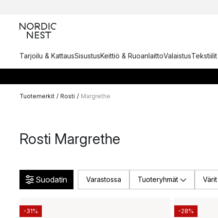
Tarjoilu & Kattaus
Sisustus
Keittiö & Ruoanlaitto
Valaistus
Tekstiili
Tuotemerkit
/
Rosti
/
Margrethe
Rosti Margrethe
Suodatin
Varastossa
Tuoteryhmät
Värit
-31%
-28%