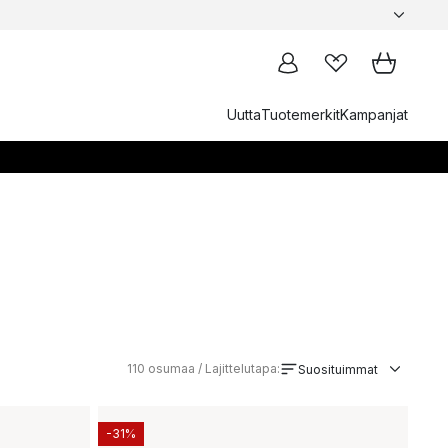
Uutta
Tuotemerkit
Kampanjat
110
osumaa / Lajittelutapa:
Suosituimmat
-31%