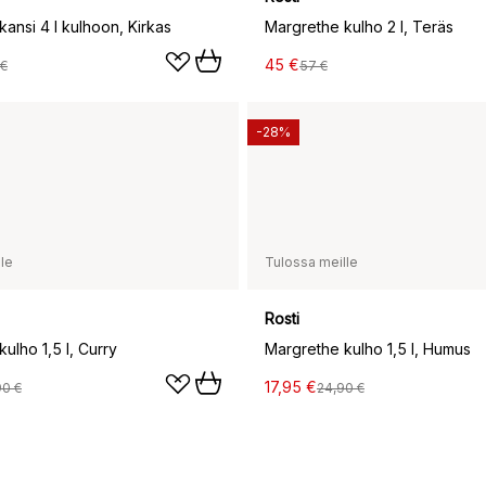
ansi 4 l kulhoon, Kirkas
Margrethe kulho 2 l, Teräs
45 €
 €
57 €
-28%
le
Tulossa meille
Rosti
ulho 1,5 l, Curry
Margrethe kulho 1,5 l, Humus
17,95 €
90 €
24,90 €