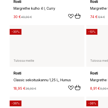
Rosti
Rosti
Margrethe kulho 4 l, Curry
Margrethe 
30 €
74 €
49,90 €
124 €
-30%
-10%
Tulossa meille
Tulossa meil
Rosti
Rosti
Classic sekoituskannu 1,25 L, Humus
Margrethe k
18,95 €
8,91 €
26,90 €
9,90 
-36%
-36%