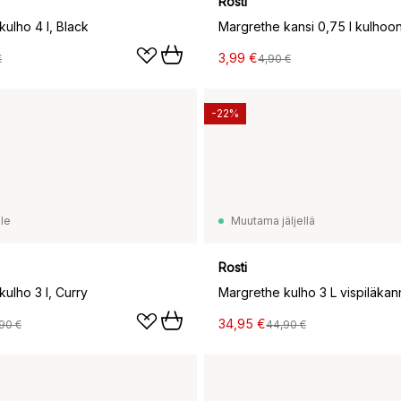
Rosti
ulho 4 l, Black
Margrethe kansi 0,75 l kulhoon
3,99 €
€
4,90 €
-22%
le
Muutama jäljellä
Rosti
ulho 3 l, Curry
34,95 €
90 €
44,90 €