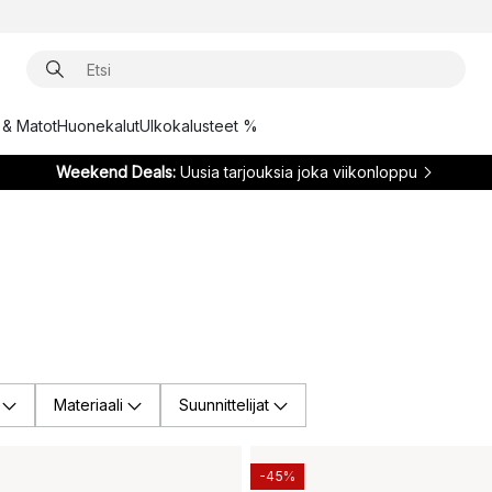
t & Matot
Huonekalut
Ulkokalusteet %
Weekend Deals:
Uusia tarjouksia joka viikonloppu
Materiaali
Suunnittelijat
-45%