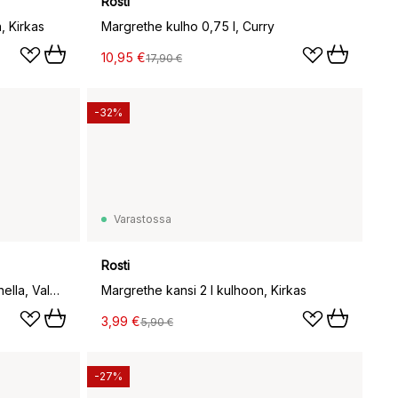
Rosti
, Kirkas
Margrethe kulho 0,75 l, Curry
10,95 €
17,90 €
-32%
Varastossa
Rosti
Margrethe kulho 3 L vispiläkannella, Valkoinen
Margrethe kansi 2 l kulhoon, Kirkas
3,99 €
5,90 €
-27%