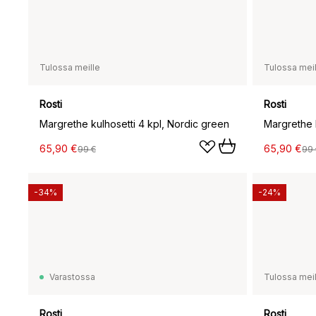
Tulossa meille
Tulossa meil
Rosti
Rosti
Margrethe kulhosetti 4 kpl, Nordic green
Margrethe 
65,90 €
65,90 €
99 €
99 
-34%
-24%
Varastossa
Tulossa meil
Rosti
Rosti