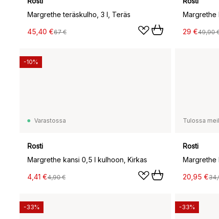
Rosti
Rosti
Margrethe teräskulho, 3 l, Teräs
Margrethe k
45,40 €
29 €
67 €
49,90 
-10%
Varastossa
Tulossa meil
Rosti
Rosti
Margrethe kansi 0,5 l kulhoon, Kirkas
Margrethe k
4,41 €
20,95 €
4,90 €
34,
-33%
-33%