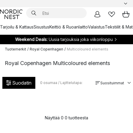
Tarjoilu & Kattaus
Sisustus
Keittiö & Ruoanlaitto
Valaistus
Tekstiilit & Ma
Weekend Deals:
Uusia tarjouksia joka viikonloppu
Tuotemerkit
/
Royal Copenhagen
/
Multicoloured elements
Royal Copenhagen Multicoloured elements
Suodatin
0
osumaa / Lajittelutapa:
Suosituimmat
Näyttää 0 0 tuotteesta