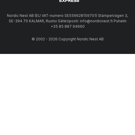
Nordic Nest AB (EU VAT-numero SE556628159701) Stämpelvägen 3,
SE-394 70 KALMAR, Ruotsi Sähköposti: info@nordicnest.fi Puhelin
+35 85 887 94660
© 2002 - 2026 Copyright Nordic Nest AB