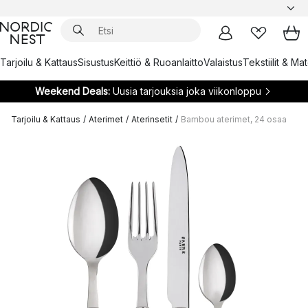
Tarjoilu & Kattaus
Sisustus
Keittiö & Ruoanlaitto
Valaistus
Tekstiilit & Ma
Weekend Deals:
Uusia tarjouksia joka viikonloppu
Tarjoilu & Kattaus
/
Aterimet
/
Aterinsetit
/
Bambou aterimet, 24 osaa