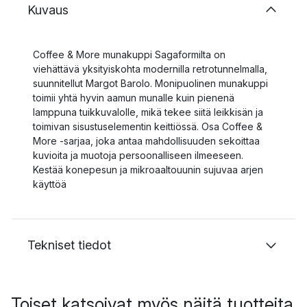
Kuvaus
Coffee & More munakuppi Sagaformilta on
viehättävä yksityiskohta modernilla retrotunnelmalla,
suunnitellut Margot Barolo. Monipuolinen munakuppi
toimii yhtä hyvin aamun munalle kuin pienenä
lamppuna tuikkuvalolle, mikä tekee siitä leikkisän ja
toimivan sisustuselementin keittiössä. Osa Coffee &
More -sarjaa, joka antaa mahdollisuuden sekoittaa
kuvioita ja muotoja persoonalliseen ilmeeseen.
Kestää konepesun ja mikroaaltouunin sujuvaa arjen
käyttöä
Tekniset tiedot
Toiset katsoivat myös näitä tuotteita