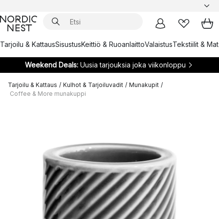
Tarjoilu & Kattaus
Sisustus
Keittiö & Ruoanlaitto
Valaistus
Tekstiilit & Ma
Weekend Deals:
Uusia tarjouksia joka viikonloppu
Tarjoilu & Kattaus
/
Kulhot & Tarjoiluvadit
/
Munakupit
/
Coffee & More munakuppi