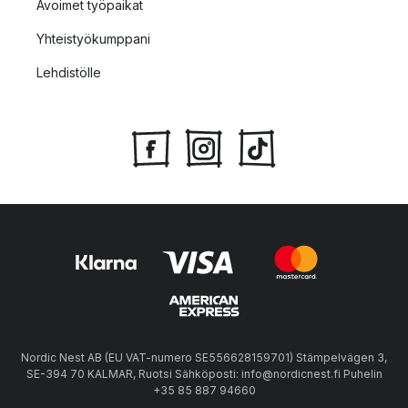
Avoimet työpaikat
Yhteistyökumppani
Lehdistölle
Nordic Nest AB (EU VAT-numero SE556628159701) Stämpelvägen 3,
SE-394 70 KALMAR, Ruotsi Sähköposti: info@nordicnest.fi Puhelin
+35 85 887 94660