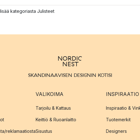
lisää kategoriasta Julisteet
SKANDINAAVISEN DESIGNIN KOTISI
VALIKOIMA
INSPIRAATIO
Tarjoilu & Kattaus
Inspiraatio & Vink
ot
Keittiö & Ruoanlaitto
Tuotemerkit
sta/reklamaatiosta
Sisustus
Designers