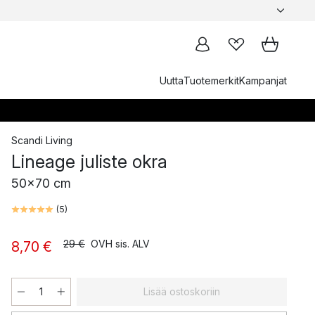
Uutta
Tuotemerkit
Kampanjat
Scandi Living
Lineage juliste okra
50x70 cm
(
5
)
29 €
OVH sis. ALV
8,70 €
Lisää ostoskoriin