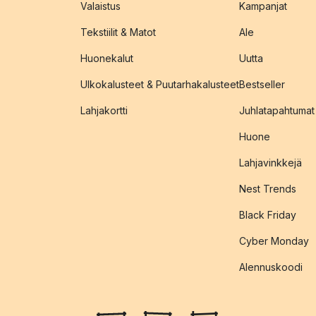
Valaistus
Kampanjat
Tekstiilit & Matot
Ale
Huonekalut
Uutta
Ulkokalusteet & Puutarhakalusteet
Bestseller
Lahjakortti
Juhlatapahtumat
Huone
Lahjavinkkejä
Nest Trends
Black Friday
Cyber Monday
Alennuskoodi