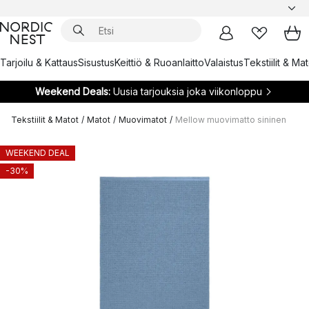
Tarjoilu & Kattaus
Sisustus
Keittiö & Ruoanlaitto
Valaistus
Tekstiilit & Ma
Weekend Deals:
Uusia tarjouksia joka viikonloppu
Tekstiilit & Matot
/
Matot
/
Muovimatot
/
Mellow muovimatto sininen
WEEKEND DEAL
-30%