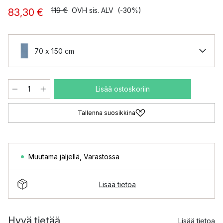
119 €
OVH sis. ALV
(-30%)
83,30 €
70 x 150 cm
Lisää ostoskoriin
Tallenna suosikkina
Muutama jäljellä
,
Varastossa
Lisää tietoa
Hyvä tietää
Lisää tietoa