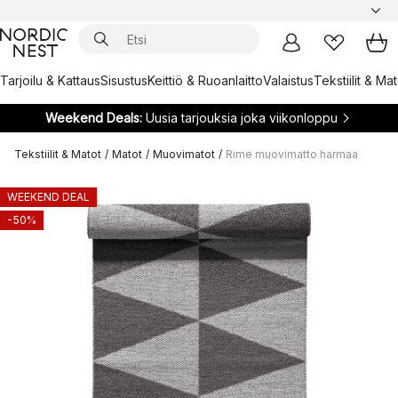
Tarjoilu & Kattaus
Sisustus
Keittiö & Ruoanlaitto
Valaistus
Tekstiilit & Ma
Weekend Deals:
Uusia tarjouksia joka viikonloppu
Tekstiilit & Matot
/
Matot
/
Muovimatot
/
Rime muovimatto harmaa
WEEKEND DEAL
-50%