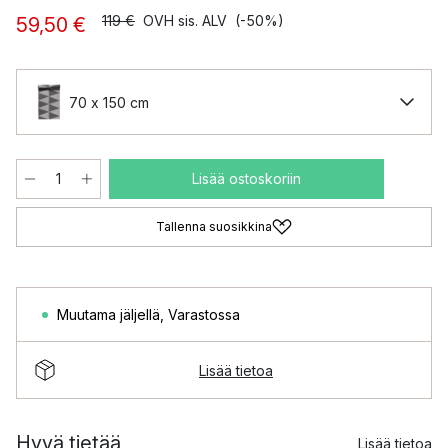
119 €
OVH sis. ALV
(-50%)
59,50 €
70 x 150 cm
Lisää ostoskoriin
Tallenna suosikkina
Muutama jäljellä
,
Varastossa
Lisää tietoa
Hyvä tietää
Lisää tietoa