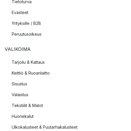
Tietoturva
Evästeet
Yrityksille / B2B
Peruutusoikeus
VALIKOIMA
Tarjoilu & Kattaus
Keittiö & Ruoanlaitto
Sisustus
Valaistus
Tekstiilit & Matot
Huonekalut
Ulkokalusteet & Puutarhakalusteet