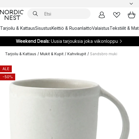
Tarjoilu & Kattaus
Sisustus
Keittiö & Ruoanlaitto
Valaistus
Tekstiilit & Ma
Weekend Deals:
Uusia tarjouksia joka viikonloppu
Tarjoilu & Kattaus
/
Mukit & Kupit
/
Kahvikupit
/
Sandsbro muki
ALE
-50%