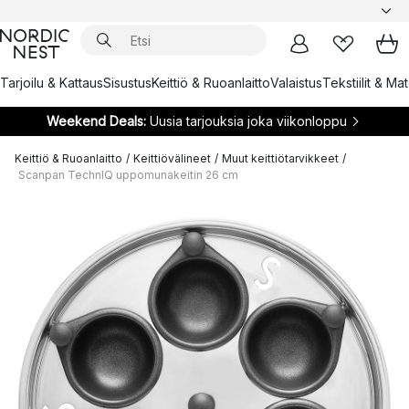
Tarjoilu & Kattaus
Sisustus
Keittiö & Ruoanlaitto
Valaistus
Tekstiilit & Ma
Weekend Deals:
Uusia tarjouksia joka viikonloppu
Keittiö & Ruoanlaitto
/
Keittiövälineet
/
Muut keittiötarvikkeet
/
Scanpan TechnIQ uppomunakeitin 26 cm