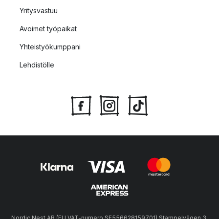
Yritysvastuu
Avoimet työpaikat
Yhteistyökumppani
Lehdistölle
Nordic Nest AB (EU VAT-numero SE556628159701) Stämpelvägen 3,