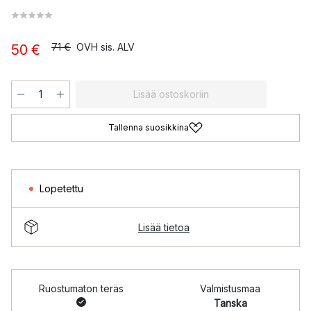
71 €
OVH sis. ALV
50 €
Lisää ostoskoriin
Tallenna suosikkina
Lopetettu
Lisää tietoa
Ruostumaton teräs
Valmistusmaa
Tanska