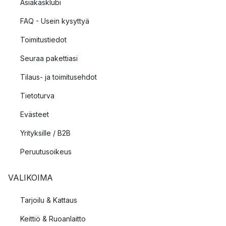
Asiakasklubi
FAQ - Usein kysyttyä
Toimitustiedot
Seuraa pakettiasi
Tilaus- ja toimitusehdot
Tietoturva
Evästeet
Yrityksille / B2B
Peruutusoikeus
VALIKOIMA
Tarjoilu & Kattaus
Keittiö & Ruoanlaitto