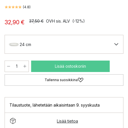
(
4.8
)
37,50 €
OVH sis. ALV
(-12%)
32,90 €
24 cm
Lisää ostoskoriin
Tallenna suosikkina
Tilaustuote
,
lähetetään aikaisintaan 9. syyskuuta
Lisää tietoa