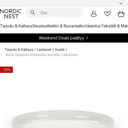
Tarjoilu & Kattaus
Sisustus
Keittiö & Ruoanlaitto
Valaistus
Tekstiilit & Ma
Weekend Deals päättyy
Tarjoilu & Kattaus
/
Lautaset
/
Asetit
/
Base lautanen korkealla reunalla, valkoinen
-12%