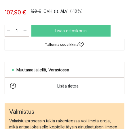
120 €
OVH sis. ALV
(-10%)
107,90 €
Lisää ostoskoriin
Tallenna suosikkina
Muutama jäljellä
,
Varastossa
Lisää tietoa
Valmistus
Valmistusprosessin takia rakenteessa voi ilmetä eroja,
mikä antaa jokaiselle kopiolle täysin ainutlaatuisen ilmeen