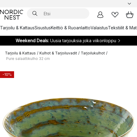
Tarjoilu & Kattaus
Sisustus
Keittiö & Ruoanlaitto
Valaistus
Tekstiilit & Ma
Weekend Deals:
Uusia tarjouksia joka viikonloppu
Tarjoilu & Kattaus
/
Kulhot & Tarjoiluvadit
/
Tarjoilukulhot
/
Pure salaattikulho 32 cm
-10%