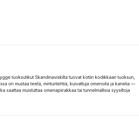
ygge tuoksutikut Skandinaviskilta tuovat kotiin kodikkaan tuoksun,
ossa on mustaa teetä, mintunlehtiä, kuivattuja omenoita ja kanelia —
oka saattaa muistuttaa omenapiirakkaa tai tunnelmallisia syysiltoja