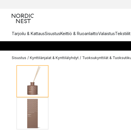
Tarjoilu & Kattaus
Sisustus
Keittiö & Ruoanlaitto
Valaistus
Tekstiili
Sisustus
/
Kynttilänjalat & Kynttilälyhdyt
/
Tuoksukynttilät & Tuoksutik