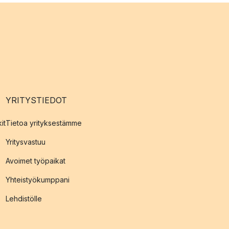
YRITYSTIEDOT
it
Tietoa yrityksestämme
Yritysvastuu
Avoimet työpaikat
Yhteistyökumppani
Lehdistölle