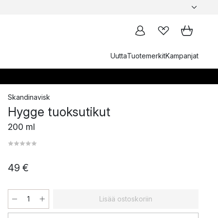
Uutta
Tuotemerkit
Kampanjat
Skandinavisk
Hygge tuoksutikut
200 ml
49 €
Lisää ostoskoriin