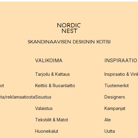
SKANDINAAVISEN DESIGNIN KOTISI
VALIKOIMA
INSPIRAATIO
Tarjoilu & Kattaus
Inspiraatio & Vink
ot
Keittiö & Ruoanlaitto
Tuotemerkit
sta/reklamaatiosta
Sisustus
Designers
Valaistus
Kampanjat
Tekstiilit & Matot
Ale
Huonekalut
Uutta