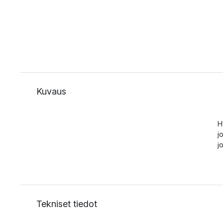
Kuvaus
H
j
j
Tekniset tiedot