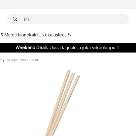
t & Matot
Huonekalut
Ulkokalusteet %
Weekend Deals:
Uusia tarjouksia joka viikonloppu
ut
/
Hygge tuoksutikut