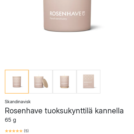
Skandinavisk
Rosenhave tuoksukynttilä kannella
65 g
(
5
)