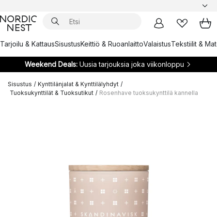
Tarjoilu & Kattaus
Sisustus
Keittiö & Ruoanlaitto
Valaistus
Tekstiilit & Ma
Weekend Deals:
Uusia tarjouksia joka viikonloppu
Sisustus
/
Kynttilänjalat & Kynttilälyhdyt
/
Tuoksukynttilät & Tuoksutikut
/
Rosenhave tuoksukynttilä kannella