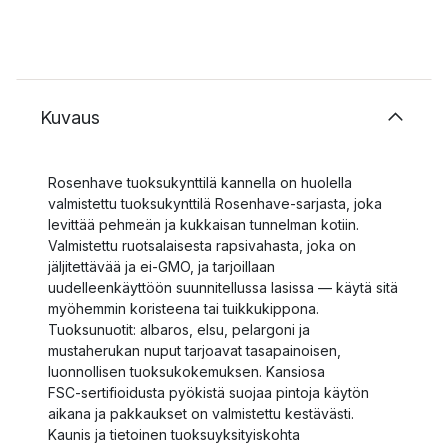
Kuvaus
Rosenhave tuoksukynttilä kannella on huolella
valmistettu tuoksukynttilä Rosenhave‑sarjasta, joka
levittää pehmeän ja kukkaisan tunnelman kotiin.
Valmistettu ruotsalaisesta rapsivahasta, joka on
jäljitettävää ja ei‑GMO, ja tarjoillaan
uudelleenkäyttöön suunnitellussa lasissa — käytä sitä
myöhemmin koristeena tai tuikkukippona.
Tuoksunuotit: albaros, elsu, pelargoni ja
mustaherukan nuput tarjoavat tasapainoisen,
luonnollisen tuoksukokemuksen. Kansiosa
FSC‑sertifioidusta pyökistä suojaa pintoja käytön
aikana ja pakkaukset on valmistettu kestävästi.
Kaunis ja tietoinen tuoksuyksityiskohta