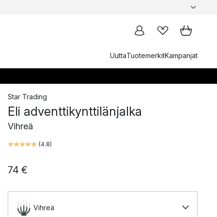
Uutta
Tuotemerkit
Kampanjat
Star Trading
Eli adventtikynttilänjalka
Vihreä
(
4.8
)
74 €
Vihreä