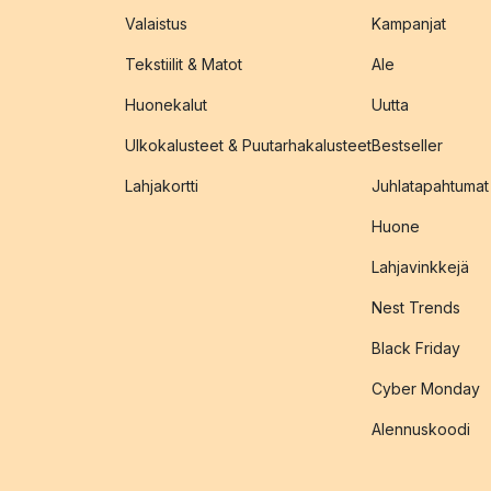
Valaistus
Kampanjat
Tekstiilit & Matot
Ale
Huonekalut
Uutta
Ulkokalusteet & Puutarhakalusteet
Bestseller
Lahjakortti
Juhlatapahtumat
Huone
Lahjavinkkejä
Nest Trends
Black Friday
Cyber Monday
Alennuskoodi