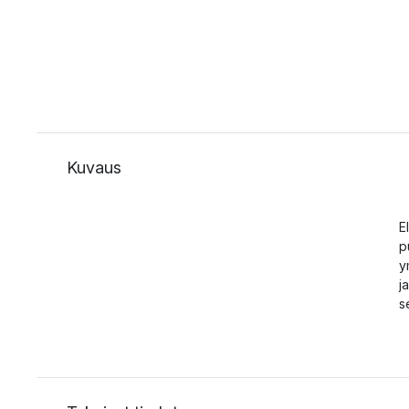
Kuvaus
E
p
y
j
s