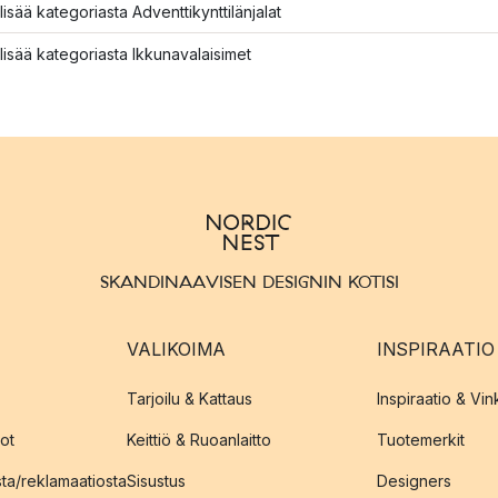
lisää kategoriasta Adventtikynttilänjalat
lisää kategoriasta Ikkunavalaisimet
SKANDINAAVISEN DESIGNIN KOTISI
VALIKOIMA
INSPIRAATIO
Tarjoilu & Kattaus
Inspiraatio & Vink
ot
Keittiö & Ruoanlaitto
Tuotemerkit
sta/reklamaatiosta
Sisustus
Designers