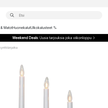
t & Matot
Huonekalut
Ulkokalusteet %
Weekend Deals:
Uusia tarjouksia joka viikonloppu
kynttilänjalka