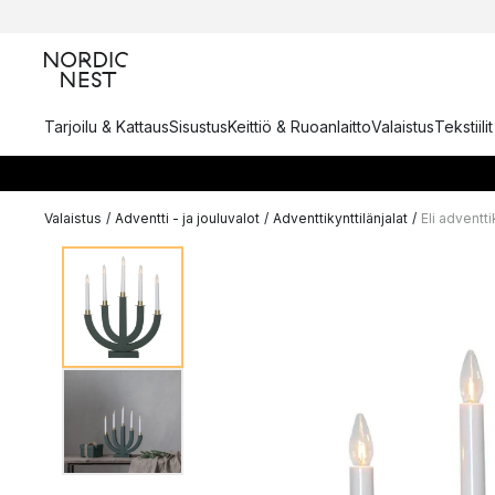
Tarjoilu & Kattaus
Sisustus
Keittiö & Ruoanlaitto
Valaistus
Tekstiili
Valaistus
/
Adventti - ja jouluvalot
/
Adventtikynttilänjalat
/
Eli adventti