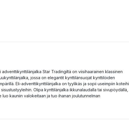
li adventtikynttilänjalka Star Tradingiltä on viisihaarainen klassinen
uukynttilänjalka, jossa on elegantit kynttilänsuojat kynttilöiden
mpärillä. Eli-adventtikynttilänjalka on tyylikäs ja sopii useimpiin koteih
a sisustustyyleihin. Olipa kynttilänjalka ikkunalaudalla tai sivupöydällä,
e luo kauniin valokeitaan ja tuo ihanan joulutunnelman