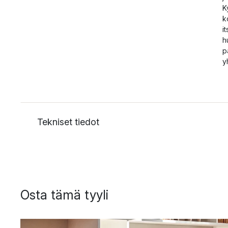
K
k
i
h
p
y
Tekniset tiedot
Osta tämä tyyli