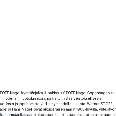
TOFF Nagel kynttilänjalka 3-pakkaus STOFF Nagel Copenhagenilta
n modernin muotoilun ikoni, jonka tunnistaa veistoksellisesta
uodosta ja loputtomista yhdistelymahdollisuuksista. Werner STOFF
agel ja Hans Nagel loivat alkuperäisen mallin 1960-luvulla, yhteistyö
oka tuli määrittämään kokonaisen tanskalaisen muotoilun aikakauden.