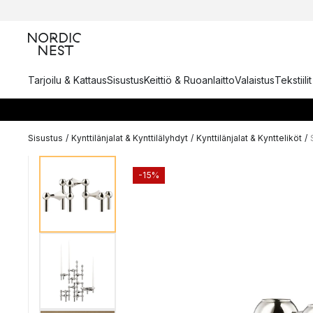
Tarjoilu & Kattaus
Sisustus
Keittiö & Ruoanlaitto
Valaistus
Tekstiili
Sisustus
/
Kynttilänjalat & Kynttilälyhdyt
/
Kynttilänjalat & Kyntteliköt
/
-15%