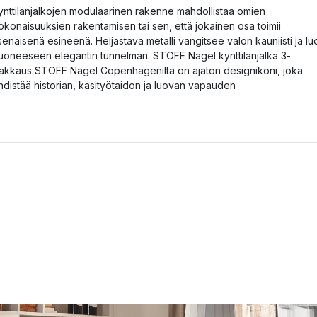
ynttilänjalkojen modulaarinen rakenne mahdollistaa omien
okonaisuuksien rakentamisen tai sen, että jokainen osa toimii
tsenäisenä esineenä. Heijastava metalli vangitsee valon kauniisti ja lu
uoneeseen elegantin tunnelman. STOFF Nagel kynttilänjalka 3-
akkaus STOFF Nagel Copenhagenilta on ajaton designikoni, joka
hdistää historian, käsityötaidon ja luovan vapauden