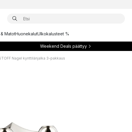
t & Matot
Huonekalut
Ulkokalusteet %
Weekend Deals päättyy
STOFF Nagel kynttilänjalka 3-pakkaus