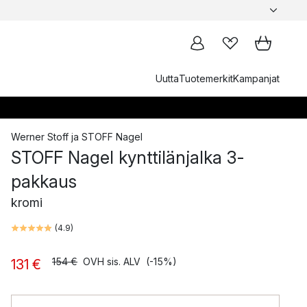
Uutta
Tuotemerkit
Kampanjat
Werner Stoff
ja
STOFF Nagel
STOFF Nagel kynttilänjalka 3-
pakkaus
kromi
(
4.9
)
154 €
OVH sis. ALV
(-15%)
131 €