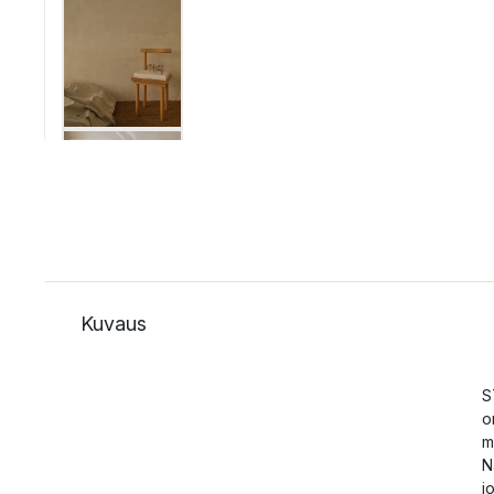
Kuvaus
S
o
m
N
j