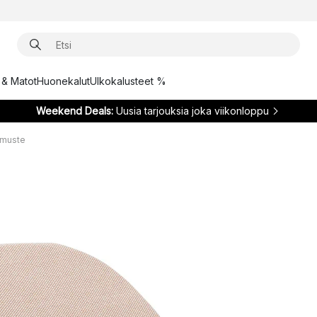
t & Matot
Huonekalut
Ulkokalusteet %
Weekend Deals:
Uusia tarjouksia joka viikonloppu
hmuste