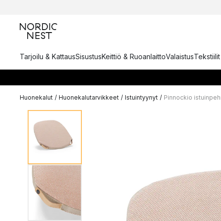
Tarjoilu & Kattaus
Sisustus
Keittiö & Ruoanlaitto
Valaistus
Tekstiili
Huonekalut
/
Huonekalutarvikkeet
/
Istuintyynyt
/
Pinnockio istuinpe