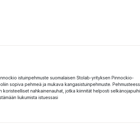
innockio istuinpehmuste suomalaisen Stolab-yrityksen Pinnockio-
uoliin sopiva pehmeä ja mukava kangasistuinpehmuste. Pehmustees
n koristeelliset nahkainenauhat, jotka kiinnität helposti selkänojapuih
stämään liukumista istuessasi