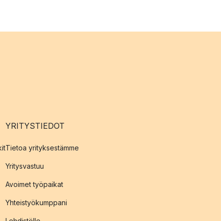
YRITYSTIEDOT
it
Tietoa yrityksestämme
Yritysvastuu
Avoimet työpaikat
Yhteistyökumppani
Lehdistölle