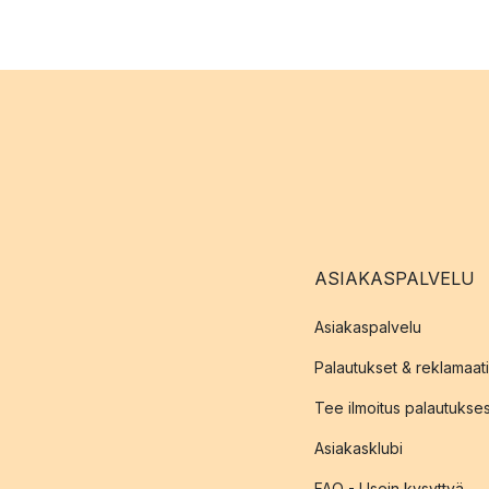
ASIAKASPALVELU
Asiakaspalvelu
Palautukset & reklamaati
Tee ilmoitus palautukse
Asiakasklubi
FAQ - Usein kysyttyä