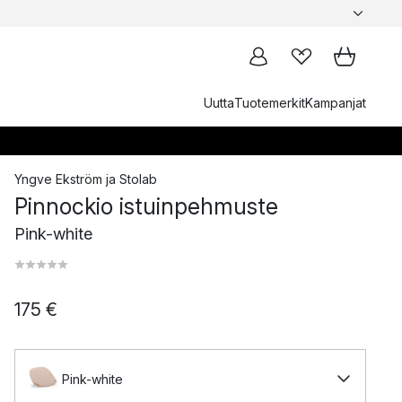
Uutta
Tuotemerkit
Kampanjat
Yngve Ekström
ja
Stolab
Pinnockio istuinpehmuste
Pink-white
175 €
Pink-white