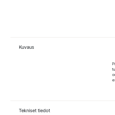
Kuvaus
P
t
o
e
Tekniset tiedot