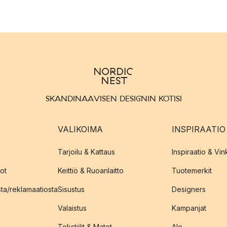
SKANDINAAVISEN DESIGNIN KOTISI
VALIKOIMA
INSPIRAATIO
Tarjoilu & Kattaus
Inspiraatio & Vink
ot
Keittiö & Ruoanlaitto
Tuotemerkit
sta/reklamaatiosta
Sisustus
Designers
Valaistus
Kampanjat
Tekstiilit & Matot
Ale