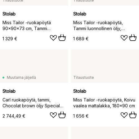
Tilaustuote
Tilaustuote
Stolab
Stolab
Miss Tailor -ruokapöytä
Miss Tailor -ruokapöytä,
90x90x73 cm, Tammi
Tammi luonnollinen öljy,
luonnollinen öljy
130x90 cm
1 329 €
1 689 €
Muutama jäljellä
Tilaustuote
Stolab
Stolab
Carl ruokapöytä, tammi,
Miss Tailor -ruokapöytä, Koivu
Chocolat brown öljy Special
vaalea mattalakka, 180x90 cm
Edition, Ø115 cm
2 744,49 €
1 656 €