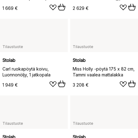
levy
levy
1 669 €
2 629 €
Tilaustuote
Tilaustuote
Stolab
Stolab
Carl ruokapöytä koivu,
Miss Holly -pöytä 175 x 82 cm,
Luonnonöljy, 1 jatkopala
Tammi vaalea mattalakka
1 949 €
3 208 €
Tilaustuote
Tilaustuote
Stolab
Stolab