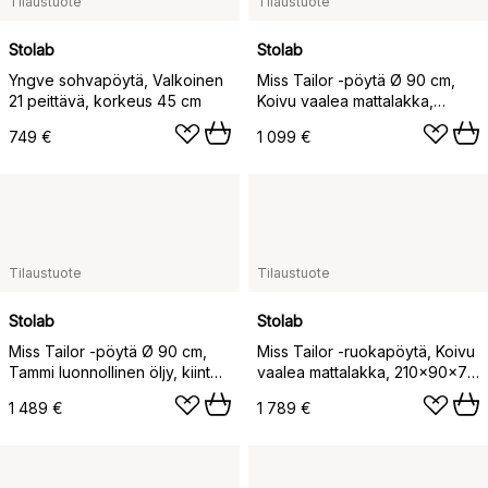
Tilaustuote
Tilaustuote
Stolab
Stolab
Yngve sohvapöytä, Valkoinen
Miss Tailor -pöytä Ø 90 cm,
21 peittävä, korkeus 45 cm
Koivu vaalea mattalakka,
kiinteä levy
749 €
1 099 €
Tilaustuote
Tilaustuote
Stolab
Stolab
Miss Tailor -pöytä Ø 90 cm,
Miss Tailor -ruokapöytä, Koivu
Tammi luonnollinen öljy, kiinteä
vaalea mattalakka, 210x90x74
levy
cm
1 489 €
1 789 €