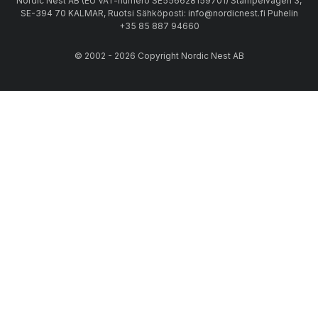
Nordic Nest AB (EU VAT-numero SE556628159701) Stämpelvägen 3,
SE-394 70 KALMAR, Ruotsi Sähköposti: info@nordicnest.fi Puhelin
+35 85 887 94660
© 2002 - 2026 Copyright Nordic Nest AB