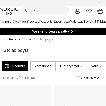
Tarjoilu & Kattaus
Sisustus
Keittiö & Ruoanlaitto
Valaistus
Tekstiilit & Ma
Weekend Deals päättyy
Tuotemerkit
/
Stolab
/
Stolab pöytä
Stolab pöytä
Suodatin
Varastossa
Tuoteryhmät
Värit
161
osumaa / Lajittelutapa:
Suosituimmat