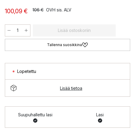
106 €
OVH sis. ALV
100,09 €
Lisää ostoskoriin
Tallenna suosikkina
Lopetettu
Lisää tietoa
Suupuhallettu lasi
Lasi