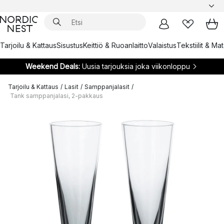
Tarjoilu & Kattaus
Sisustus
Keittiö & Ruoanlaitto
Valaistus
Tekstiilit & Ma
Weekend Deals:
Uusia tarjouksia joka viikonloppu
Tarjoilu & Kattaus
/
Lasit
/
Samppanjalasit
/
Tank samppanjalasi, 2-pakkaus