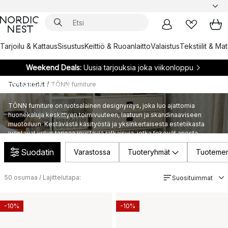
Tarjoilu & Kattaus
Sisustus
Keittiö & Ruoanlaitto
Valaistus
Tekstiilit & Ma
Weekend Deals:
Uusia tarjouksia joka viikonloppu
Tuotemerkit
/
TÔNN furniture
TÔNN furniture
TÔNN furniture on ruotsalainen designyritys, joka luo ajattomia
huonekaluja keskittyen toimivuuteen, laatuun ja skandinaaviseen
muotoiluun. Kestävästä käsityöstä ja yksinkertaisesta estetiikasta
juontavat yritys tarjoaa joustavia ratkaisuja, jotka tekevät arjesta
kotona sekä kauniimpaa että käytännöllisempää.
Suodatin
Varastossa
Tuoteryhmät
Tuotemer
50
osumaa / Lajittelutapa:
Suosituimmat
-10%
-10%