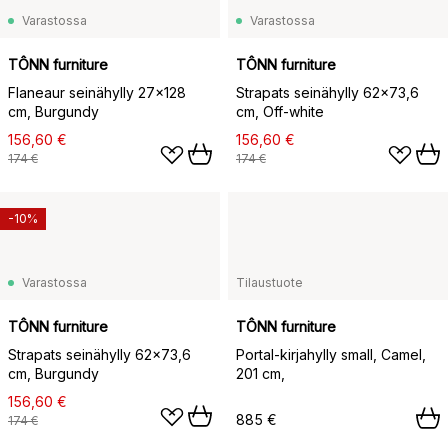
Varastossa
Varastossa
TÔNN furniture
TÔNN furniture
Flaneaur seinähylly 27x128
Strapats seinähylly 62x73,6
cm, Burgundy
cm, Off-white
156,60 €
156,60 €
174 €
174 €
-10%
Varastossa
Tilaustuote
TÔNN furniture
TÔNN furniture
Strapats seinähylly 62x73,6
Portal-kirjahylly small, Camel,
cm, Burgundy
201 cm,
156,60 €
885 €
174 €