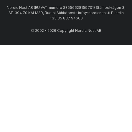
Nordic Nest AB (EU VAT-numero SE556628159701) Stämpelvägen 3,
SE-394 70 KALMAR, Ruotsi Sähköposti: info@nordicnest.fi Puhelin
+35 85 887 94660
© 2002 - 2026 Copyright Nordic Nest AB