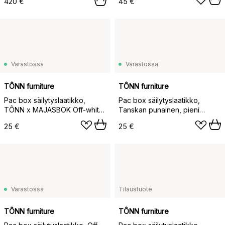
420 €
45 €
Varastossa
Varastossa
TÔNN furniture
TÔNN furniture
Pac box säilytyslaatikko,
Pac box säilytyslaatikko,
TÔNN x MAJASBOK Off-white,
Tanskan punainen, pieni
2-pack
11×10,5×16 cm, 2-pack
25 €
25 €
Varastossa
Tilaustuote
TÔNN furniture
TÔNN furniture