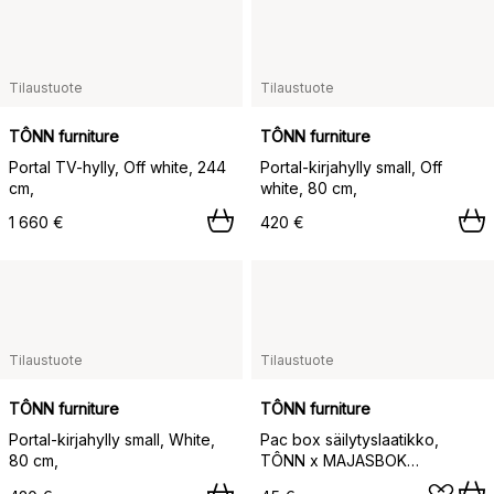
Tilaustuote
Tilaustuote
TÔNN furniture
TÔNN furniture
Portal TV-hylly, Off white, 244
Portal-kirjahylly small, Off
cm,
white, 80 cm,
1 660 €
420 €
Tilaustuote
Tilaustuote
TÔNN furniture
TÔNN furniture
Portal-kirjahylly small, White,
Pac box säilytyslaatikko,
80 cm,
TÔNN x MAJASBOK
Elderflower green, 2-pack