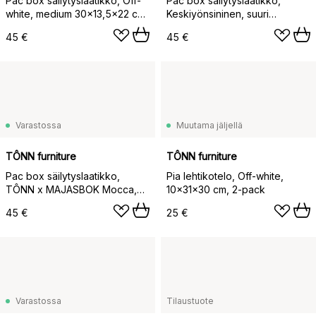
Pac box säilytyslaatikko, Off-
Pac box säilytyslaatikko,
white, medium 30×13,5×22 cm,
Keskiyönsininen, suuri
2-pack
32,5×10,5×30 cm, 2‑pakkaus
45 €
45 €
Varastossa
Muutama jäljellä
TÔNN furniture
TÔNN furniture
Pac box säilytyslaatikko,
Pia lehtikotelо, Off-white,
TÔNN x MAJASBOK Mocca,
10×31×30 cm, 2-pack
32,5x10,5x30 cm, 2-pack
45 €
25 €
Varastossa
Tilaustuote