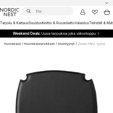
Tarjoilu & Kattaus
Sisustus
Keittiö & Ruoanlaitto
Valaistus
Tekstiilit & Ma
Weekend Deals:
Uusia tarjouksia joka viikonloppu
Huonekalut
/
Huonekalutarvikkeet
/
Istuintyynyt
/
Drawn HM3 -tyyny