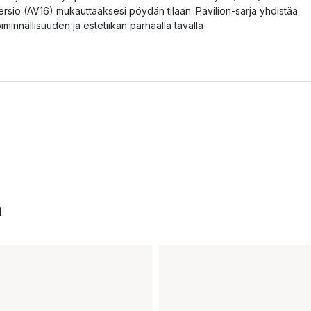
ersio (AV16) mukauttaaksesi pöydän tilaan. Pavilion-sarja yhdistää
oiminnallisuuden ja estetiikan parhaalla tavalla
a