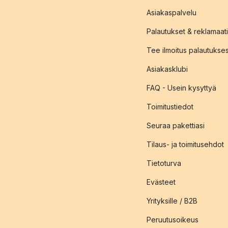
Asiakaspalvelu
Palautukset & reklamaati
Tee ilmoitus palautukse
Asiakasklubi
FAQ - Usein kysyttyä
Toimitustiedot
Seuraa pakettiasi
Tilaus- ja toimitusehdot
Tietoturva
Evästeet
Yrityksille / B2B
Peruutusoikeus