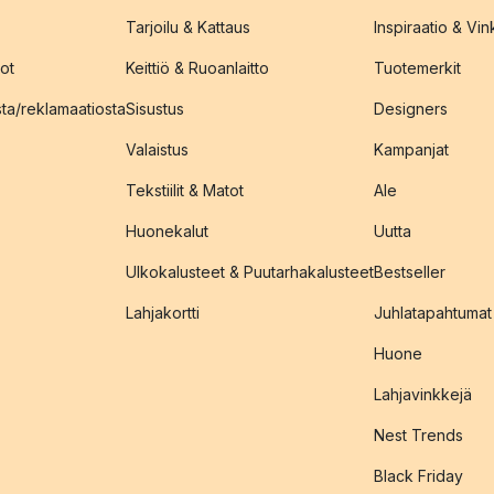
Tarjoilu & Kattaus
Inspiraatio & Vink
ot
Keittiö & Ruoanlaitto
Tuotemerkit
sta/reklamaatiosta
Sisustus
Designers
Valaistus
Kampanjat
Tekstiilit & Matot
Ale
Huonekalut
Uutta
Ulkokalusteet & Puutarhakalusteet
Bestseller
Lahjakortti
Juhlatapahtumat
Huone
Lahjavinkkejä
Nest Trends
Black Friday