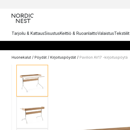
Tarjoilu & Kattaus
Sisustus
Keittiö & Ruoanlaitto
Valaistus
Tekstiili
Huonekalut
/
Pöydät
/
Kirjoituspöydät
/
Pavilion AV17 -kirjoituspöytä