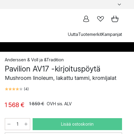
Uutta
Tuotemerkit
Kampanjat
Anderssen & Voll
ja
&Tradition
Pavilion AV17 -kirjoituspöytä
Mushroom linoleum, lakattu tammi, kromijalat
(
4
)
1 859 €
OVH sis. ALV
1 568 €
Lisää ostoskoriin