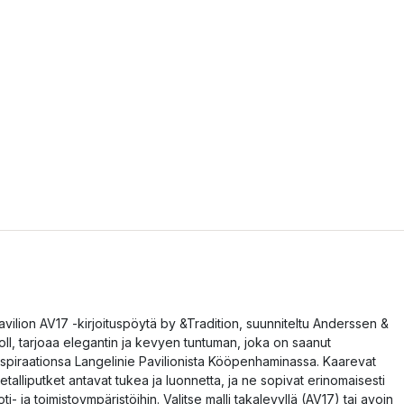
avilion AV17 -kirjoituspöytä by &Tradition, suunniteltu Anderssen &
oll, tarjoaa elegantin ja kevyen tuntuman, joka on saanut
nspiraationsa Langelinie Pavilionista Kööpenhaminassa. Kaarevat
etalliputket antavat tukea ja luonnetta, ja ne sopivat erinomaisesti
oti- ja toimistoympäristöihin. Valitse malli takalevyllä (AV17) tai avoin