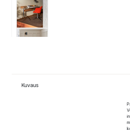
Kuvaus
P
V
i
m
k