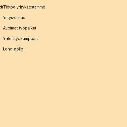
it
Tietoa yrityksestämme
Yritysvastuu
Avoimet työpaikat
Yhteistyökumppani
Lehdistölle