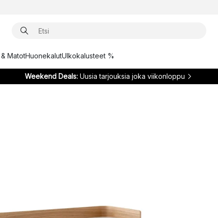
t & Matot
Huonekalut
Ulkokalusteet %
Weekend Deals:
Uusia tarjouksia joka viikonloppu