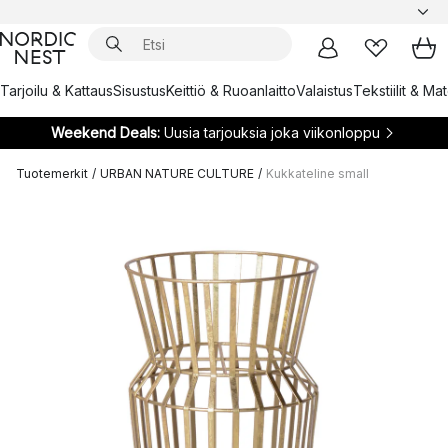
Tarjoilu & Kattaus
Sisustus
Keittiö & Ruoanlaitto
Valaistus
Tekstiilit & Ma
Weekend Deals:
Uusia tarjouksia joka viikonloppu
Tuotemerkit
/
URBAN NATURE CULTURE
/
Kukkateline small