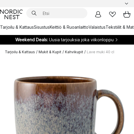
Tarjoilu & Kattaus
Sisustus
Keittiö & Ruoanlaitto
Valaistus
Tekstiilit & Ma
Weekend Deals:
Uusia tarjouksia joka viikonloppu
Tarjoilu & Kattaus
/
Mukit & Kupit
/
Kahvikupit
/
Lave muki 40 cl