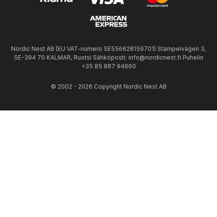
Nordic Nest AB (EU VAT-numero SE556628159701) Stämpelvägen 3,
SE-394 70 KALMAR, Ruotsi Sähköposti: info@nordicnest.fi Puhelin
+35 85 887 94660
© 2002 - 2026 Copyright Nordic Nest AB