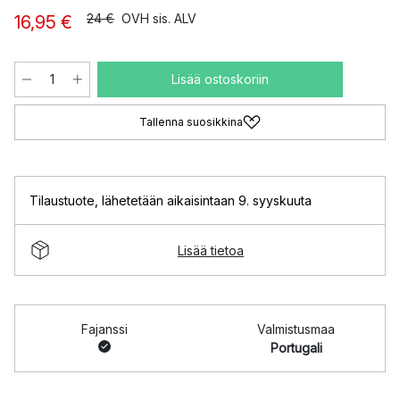
24 €
OVH sis. ALV
16,95 €
Lisää ostoskoriin
Tallenna suosikkina
Tilaustuote
,
lähetetään aikaisintaan 9. syyskuuta
Lisää tietoa
Fajanssi
Valmistusmaa
Portugali