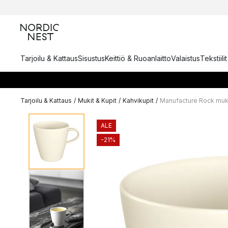
Tarjoilu & Kattaus
Sisustus
Keittiö & Ruoanlaitto
Valaistus
Tekstiili
Tarjoilu & Kattaus
/
Mukit & Kupit
/
Kahvikupit
/
Manufacture Rock muki
ALE
-21%