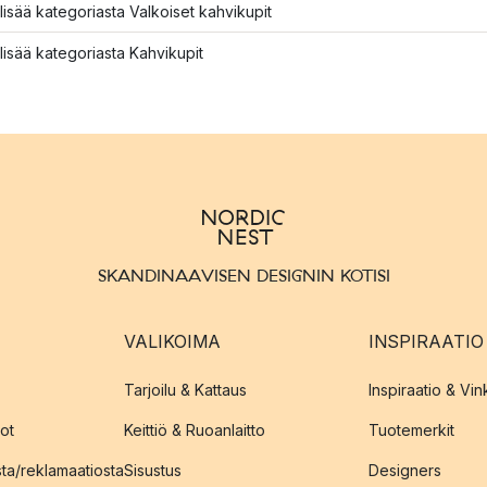
lisää kategoriasta Valkoiset kahvikupit
lisää kategoriasta Kahvikupit
SKANDINAAVISEN DESIGNIN KOTISI
VALIKOIMA
INSPIRAATIO
Tarjoilu & Kattaus
Inspiraatio & Vink
ot
Keittiö & Ruoanlaitto
Tuotemerkit
sta/reklamaatiosta
Sisustus
Designers