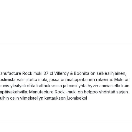
anufacture Rock muki 37 cl Villeroy & Bochilta on selkeälinjainen,
osliinista valmistettu muki, jossa on mattapintainen rakenne. Muki on
aunis yksityiskohta kattauksessa ja toimii yhtä hyvin aamiaisella kuin
ltapäiväkahvilla. Manufacture Rock -muki on helppo yhdistää sarjan
uihin osiin viimeistellyn kattauksen luomiseksi