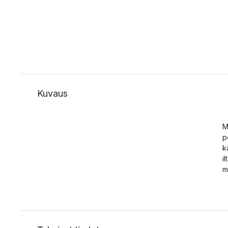
Kuvaus
M
p
k
i
m