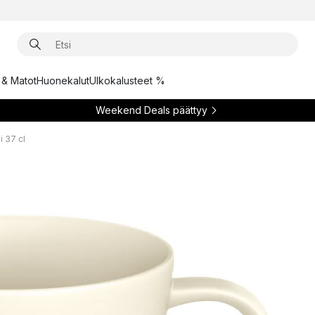
t & Matot
Huonekalut
Ulkokalusteet %
Weekend Deals päättyy
 37 cl