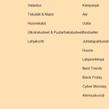
Valaistus
Kampanjat
Tekstiilit & Matot
Ale
Huonekalut
Uutta
Ulkokalusteet & Puutarhakalusteet
Bestseller
Lahjakortti
Juhlatapahtumat
Huone
Lahjavinkkejä
Nest Trends
Black Friday
Cyber Monday
Alennuskoodi