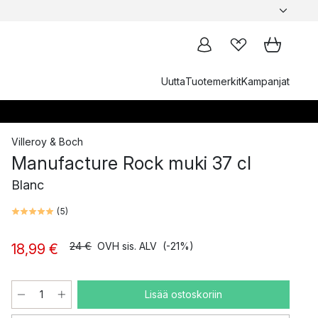
Uutta
Tuotemerkit
Kampanjat
Villeroy & Boch
Manufacture Rock muki 37 cl
Blanc
(
5
)
24 €
OVH sis. ALV
(-21%)
18,99 €
Lisää ostoskoriin