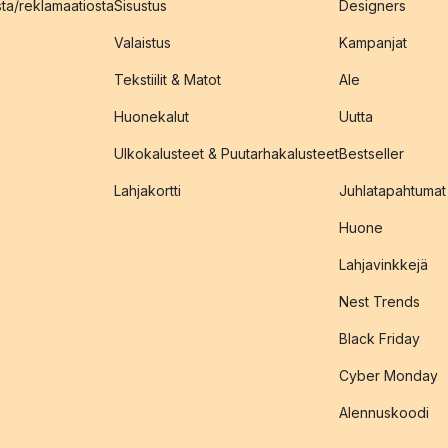
sta/reklamaatiosta
Sisustus
Designers
Valaistus
Kampanjat
Tekstiilit & Matot
Ale
Huonekalut
Uutta
Ulkokalusteet & Puutarhakalusteet
Bestseller
Lahjakortti
Juhlatapahtumat
Huone
Lahjavinkkejä
Nest Trends
Black Friday
Cyber Monday
Alennuskoodi