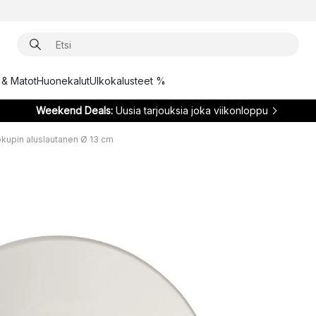
t & Matot
Huonekalut
Ulkokalusteet %
Weekend Deals:
Uusia tarjouksia joka viikonloppu
upin aluslautanen Ø 13 cm