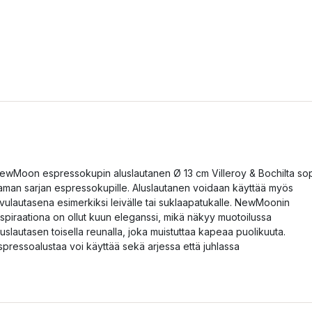
ewMoon espressokupin aluslautanen Ø 13 cm Villeroy & Bochilta sop
aman sarjan espressokupille. Aluslautanen voidaan käyttää myös
ivulautasena esimerkiksi leivälle tai suklaapatukalle. NewMoonin
nspiraationa on ollut kuun eleganssi, mikä näkyy muotoilussa
luslautasen toisella reunalla, joka muistuttaa kapeaa puolikuuta.
spressoalustaa voi käyttää sekä arjessa että juhlassa