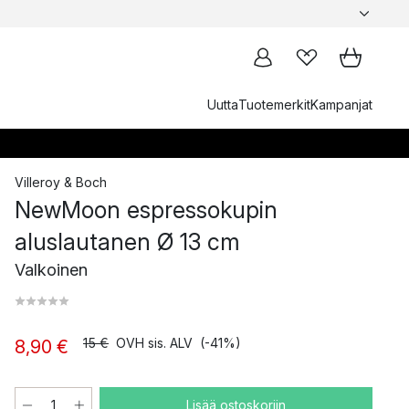
Uutta
Tuotemerkit
Kampanjat
Villeroy & Boch
NewMoon espressokupin
aluslautanen Ø 13 cm
Valkoinen
15 €
OVH sis. ALV
(-41%)
8,90 €
Lisää ostoskoriin