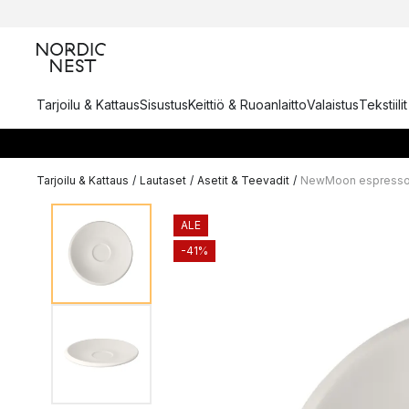
Tarjoilu & Kattaus
Sisustus
Keittiö & Ruoanlaitto
Valaistus
Tekstiili
Tarjoilu & Kattaus
/
Lautaset
/
Asetit & Teevadit
/
NewMoon espressok
ALE
-41%