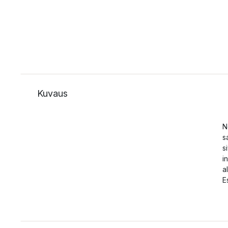
Kuvaus
N
s
s
i
a
E