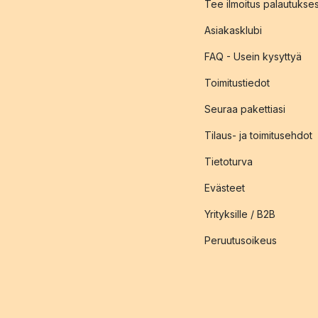
Tee ilmoitus palautukse
Asiakasklubi
FAQ - Usein kysyttyä
Toimitustiedot
Seuraa pakettiasi
Tilaus- ja toimitusehdot
Tietoturva
Evästeet
Yrityksille / B2B
Peruutusoikeus