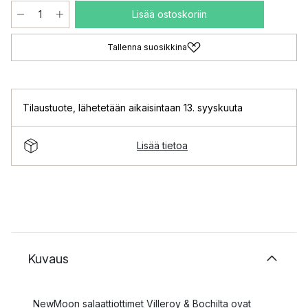
Lisää ostoskoriin
Tallenna suosikkina
Tilaustuote
,
lähetetään aikaisintaan 13. syyskuuta
Lisää tietoa
Kuvaus
NewMoon salaattiottimet Villeroy & Bochilta ovat