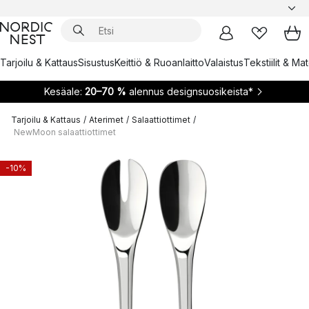
Tarjoilu & Kattaus
Sisustus
Keittiö & Ruoanlaitto
Valaistus
Tekstiilit & Ma
Kesäale:
20–70 %
alennus designsuosikeista*
Tarjoilu & Kattaus
/
Aterimet
/
Salaattiottimet
/
NewMoon salaattiottimet
-10%