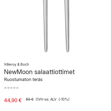
Villeroy & Boch
NewMoon salaattiottimet
Ruostumaton teräs
50 €
OVH sis. ALV
(-10%)
44,90 €