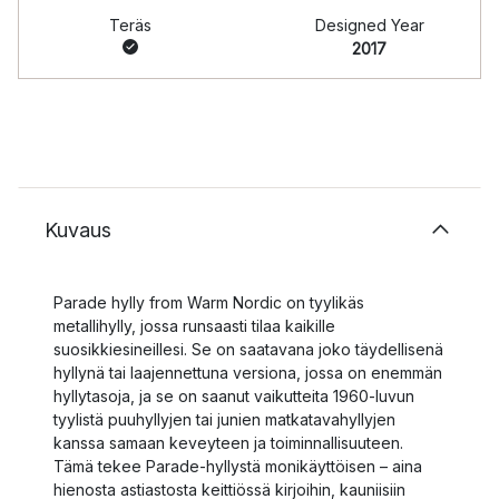
Teräs
Designed Year
2017
Kuvaus
Parade hylly from Warm Nordic on tyylikäs
metallihylly, jossa runsaasti tilaa kaikille
suosikkiesineillesi. Se on saatavana joko täydellisenä
hyllynä tai laajennettuna versiona, jossa on enemmän
hyllytasoja, ja se on saanut vaikutteita 1960-luvun
tyylistä puuhyllyjen tai junien matkatavahyllyjen
kanssa samaan keveyteen ja toiminnallisuuteen.
Tämä tekee Parade-hyllystä monikäyttöisen – aina
hienosta astiastosta keittiössä kirjoihin, kauniisiin