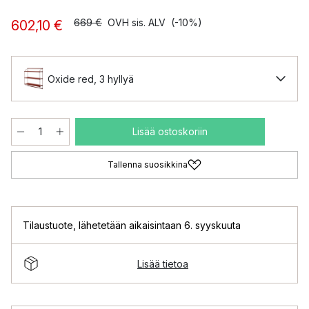
669 €
OVH sis. ALV
(-10%)
602,10 €
Oxide red, 3 hyllyä
Lisää ostoskoriin
Tallenna suosikkina
Tilaustuote
,
lähetetään aikaisintaan 6. syyskuuta
Lisää tietoa