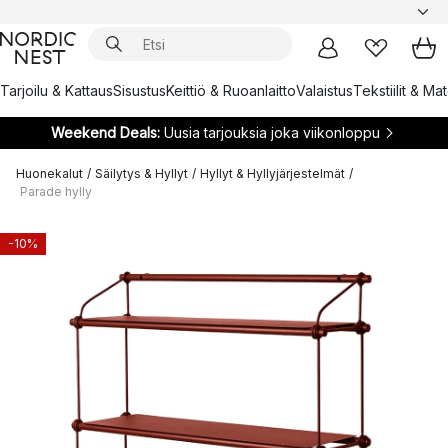
Tarjoilu & Kattaus
Sisustus
Keittiö & Ruoanlaitto
Valaistus
Tekstiilit & Ma
Weekend Deals:
Uusia tarjouksia joka viikonloppu
Huonekalut
/
Säilytys & Hyllyt
/
Hyllyt & Hyllyjärjestelmät
/
Parade hylly
-10%