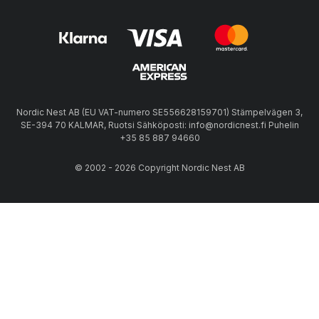
Nordic Nest AB (EU VAT-numero SE556628159701) Stämpelvägen 3,
SE-394 70 KALMAR, Ruotsi Sähköposti: info@nordicnest.fi Puhelin
+35 85 887 94660
© 2002 - 2026 Copyright Nordic Nest AB