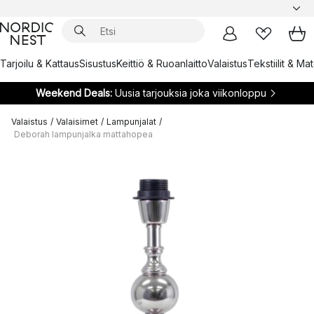
Tarjoilu & Kattaus
Sisustus
Keittiö & Ruoanlaitto
Valaistus
Tekstiilit & Ma
Weekend Deals:
Uusia tarjouksia joka viikonloppu
Valaistus
/
Valaisimet
/
Lampunjalat
/
Deborah lampunjalka mattahopea