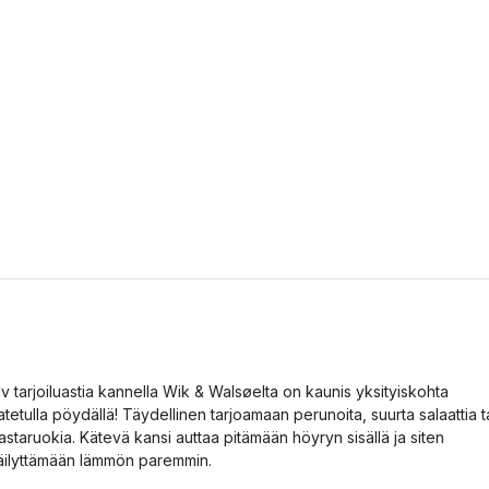
lv tarjoiluastia kannella Wik & Walsøelta on kaunis yksityiskohta
atetulla pöydällä! Täydellinen tarjoamaan perunoita, suurta salaattia t
astaruokia. Kätevä kansi auttaa pitämään höyryn sisällä ja siten
äilyttämään lämmön paremmin.