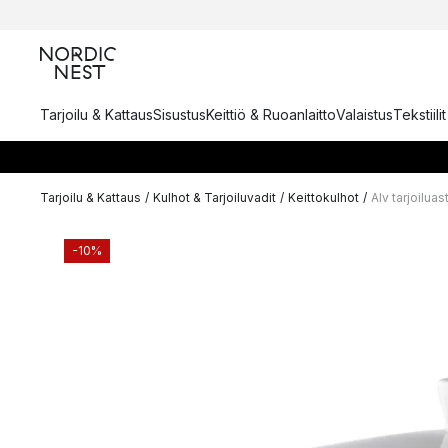
Tarjoilu & Kattaus
Sisustus
Keittiö & Ruoanlaitto
Valaistus
Tekstiili
Tarjoilu & Kattaus
/
Kulhot & Tarjoiluvadit
/
Keittokulhot
/
Alv tarjoiluas
-10%