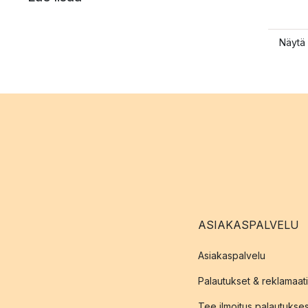
Näytä 
ASIAKASPALVELU
Asiakaspalvelu
Palautukset & reklamaati
Tee ilmoitus palautukse