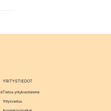
YRITYSTIEDOT
it
Tietoa yrityksestämme
Yritysvastuu
Avoimet työpaikat