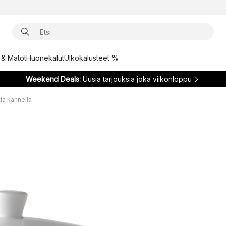
t & Matot
Huonekalut
Ulkokalusteet %
Weekend Deals:
Uusia tarjouksia joka viikonloppu
tia kannella