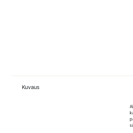
Kuvaus
A
k
p
s