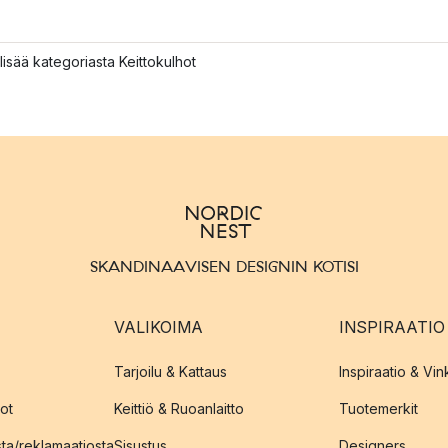
lisää kategoriasta Keittokulhot
SKANDINAAVISEN DESIGNIN KOTISI
VALIKOIMA
INSPIRAATIO
Tarjoilu & Kattaus
Inspiraatio & Vink
ot
Keittiö & Ruoanlaitto
Tuotemerkit
sta/reklamaatiosta
Sisustus
Designers