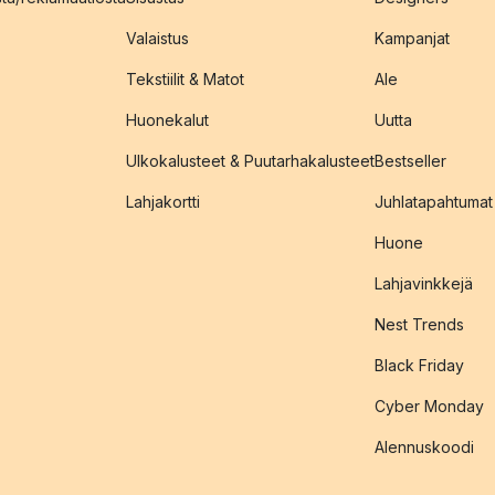
Valaistus
Kampanjat
Tekstiilit & Matot
Ale
Huonekalut
Uutta
Ulkokalusteet & Puutarhakalusteet
Bestseller
Lahjakortti
Juhlatapahtumat
Huone
Lahjavinkkejä
Nest Trends
Black Friday
Cyber Monday
Alennuskoodi