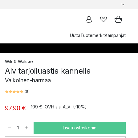
Uutta
Tuotemerkit
Kampanjat
Wik & Walsøe
Alv tarjoiluastia kannella
Valkoinen-harmaa
(
5
)
109 €
OVH sis. ALV
(-10%)
97,90 €
Lisää ostoskoriin