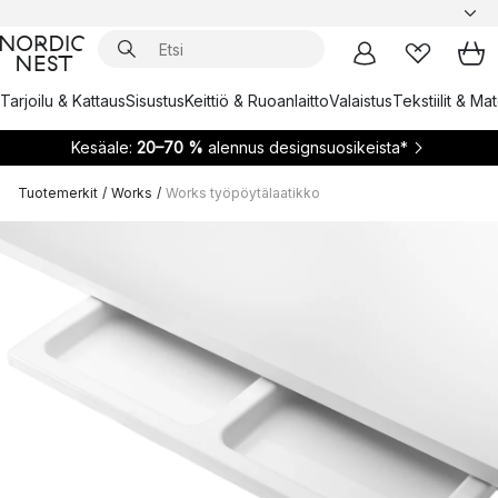
Tarjoilu & Kattaus
Sisustus
Keittiö & Ruoanlaitto
Valaistus
Tekstiilit & Ma
Kesäale:
20–70 %
alennus designsuosikeista*
Tuotemerkit
/
Works
/
Works työpöytälaatikko