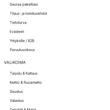
Seuraa pakettiasi
Tilaus- ja toimitusehdot
Tietoturva
Evästeet
Yrityksille / B2B
Peruutusoikeus
VALIKOIMA
Tarjoilu & Kattaus
Keittiö & Ruoanlaitto
Sisustus
Valaistus
Tekstiilit & Matot