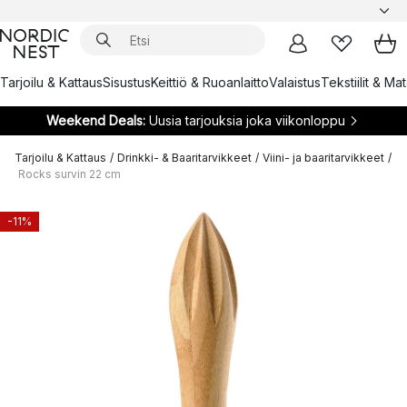
Tarjoilu & Kattaus
Sisustus
Keittiö & Ruoanlaitto
Valaistus
Tekstiilit & Ma
Weekend Deals:
Uusia tarjouksia joka viikonloppu
Tarjoilu & Kattaus
/
Drinkki- & Baaritarvikkeet
/
Viini- ja baaritarvikkeet
/
Rocks survin 22 cm
-11%