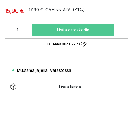
17,90 €
OVH sis. ALV
(-11%)
15,90 €
Lisää ostoskoriin
Tallenna suosikkina
Muutama jäljellä
,
Varastossa
Lisää tietoa