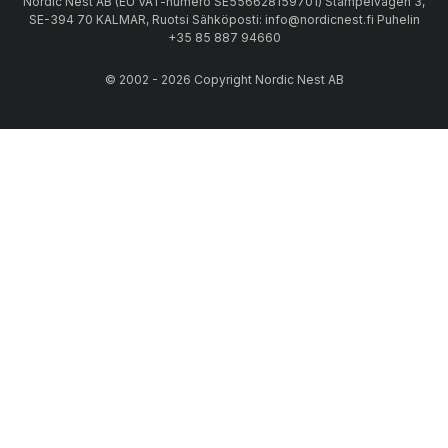
Nordic Nest AB (EU VAT-numero SE556628159701) Stämpelvägen 3,
SE-394 70 KALMAR, Ruotsi Sähköposti: info@nordicnest.fi Puhelin
+35 85 887 94660
© 2002 - 2026 Copyright Nordic Nest AB