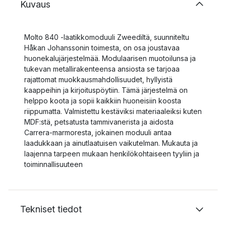
Kuvaus
Molto 840 -laatikkomoduuli Zweediltä, suunniteltu
Håkan Johanssonin toimesta, on osa joustavaa
huonekalujärjestelmää. Modulaarisen muotoilunsa ja
tukevan metallirakenteensa ansiosta se tarjoaa
rajattomat muokkausmahdollisuudet, hyllyistä
kaappeihin ja kirjoituspöytiin. Tämä järjestelmä on
helppo koota ja sopii kaikkiin huoneisiin koosta
riippumatta. Valmistettu kestäviksi materiaaleiksi kuten
MDF:stä, petsatusta tammivanerista ja aidosta
Carrera-marmoresta, jokainen moduuli antaa
laadukkaan ja ainutlaatuisen vaikutelman. Mukauta ja
laajenna tarpeen mukaan henkilökohtaiseen tyyliin ja
toiminnallisuuteen
Tekniset tiedot