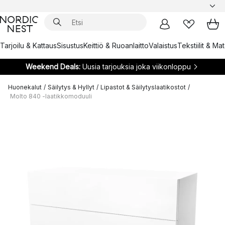
Tarjoilu & Kattaus
Sisustus
Keittiö & Ruoanlaitto
Valaistus
Tekstiilit & Ma
Weekend Deals:
Uusia tarjouksia joka viikonloppu
Huonekalut
/
Säilytys & Hyllyt
/
Lipastot & Säilytyslaatikostot
/
Molto 840 -laatikkomoduuli