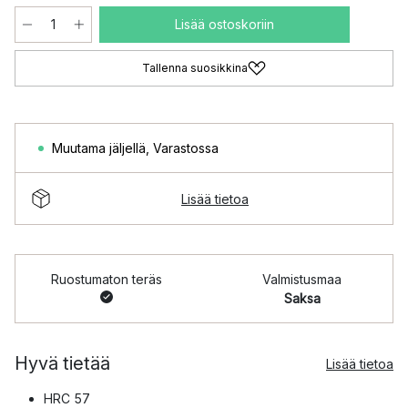
Lisää ostoskoriin
Tallenna suosikkina
Muutama jäljellä
,
Varastossa
Lisää tietoa
Ruostumaton teräs
Valmistusmaa
Saksa
Hyvä tietää
Lisää tietoa
HRC 57