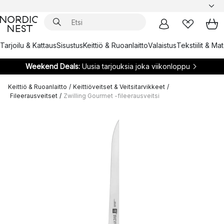
Tarjoilu & Kattaus
Sisustus
Keittiö & Ruoanlaitto
Valaistus
Tekstiilit & Ma
Weekend Deals:
Uusia tarjouksia joka viikonloppu
Keittiö & Ruoanlaitto
/
Keittiöveitset & Veitsitarvikkeet
/
Fileerausveitset
/
Zwilling Gourmet -fileerausveitsi