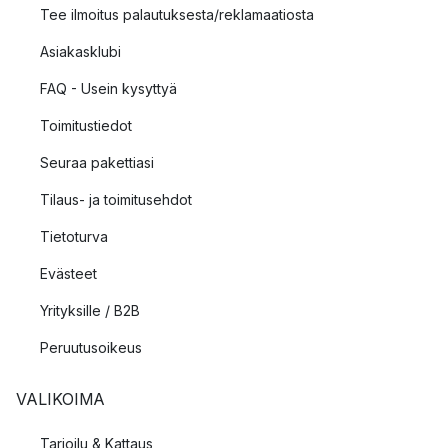
Tee ilmoitus palautuksesta/reklamaatiosta
Asiakasklubi
FAQ - Usein kysyttyä
Toimitustiedot
Seuraa pakettiasi
Tilaus- ja toimitusehdot
Tietoturva
Evästeet
Yrityksille / B2B
Peruutusoikeus
VALIKOIMA
Tarjoilu & Kattaus