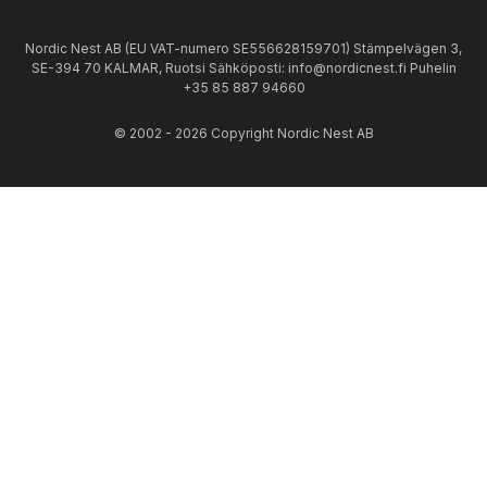
Nordic Nest AB (EU VAT-numero SE556628159701) Stämpelvägen 3,
SE-394 70 KALMAR, Ruotsi Sähköposti: info@nordicnest.fi Puhelin
+35 85 887 94660
© 2002 - 2026 Copyright Nordic Nest AB