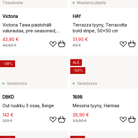
Tilaustuote
Muutama jäljellä
Victoria
HAY
Victoria Tawa paistohälli
Terrazza tyyny, Terracotta
valurautaa, pre-seasoned,
bold stripe, 50x50 cm
Ø30 cm
43,90 €
51,95 €
49,60 €
65 €
ALE
-38%
-50%
Varastossa
Varastossa
DBKD
1898
Out ruukku 3 osaa, Beige
Messina tyyny, Harmaa
142 €
26,90 €
229 €
53,90 €