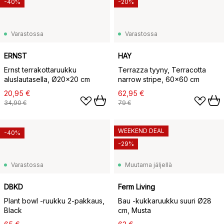
-40%
-20%
Varastossa
Varastossa
ERNST
HAY
Ernst terrakottaruukku
Terrazza tyyny, Terracotta
aluslautasella, Ø20×20 cm
narrow stripe, 60x60 cm
20,95 €
62,95 €
34,90 €
79 €
WEEKEND DEAL
-40%
-29%
Varastossa
Muutama jäljellä
DBKD
Ferm Living
Plant bowl -ruukku 2-pakkaus,
Bau -kukkaruukku suuri Ø28
Black
cm, Musta