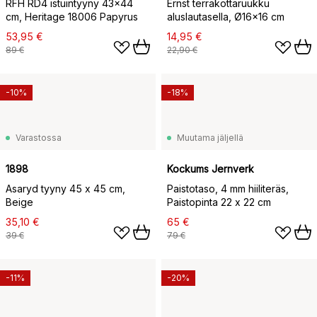
RFH RD4 istuintyyny 43x44
Ernst terrakottaruukku
cm, Heritage 18006 Papyrus
aluslautasella, Ø16×16 cm
53,95 €
14,95 €
89 €
22,90 €
-10%
-18%
Varastossa
Muutama jäljellä
1898
Kockums Jernverk
Asaryd tyyny 45 x 45 cm,
Paistotaso, 4 mm hiiliteräs,
Beige
Paistopinta 22 x 22 cm
35,10 €
65 €
39 €
79 €
-11%
-20%