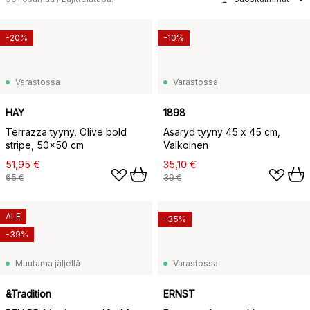
-20%
-10%
Varastossa
Varastossa
HAY
1898
Terrazza tyyny, Olive bold
Asaryd tyyny 45 x 45 cm,
stripe, 50x50 cm
Valkoinen
51,95 €
35,10 €
65 €
39 €
ALE
-35%
-39%
Muutama jäljellä
Varastossa
&Tradition
ERNST