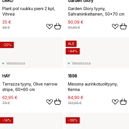
DBKD
Garden Glory
Plant pot ruukku pieni 2 kpl,
Garden Glory tyyny,
Vihreä
Sahraminkeltainen, 50x70 cm
35 €
90,09 €
56 €
91,90 €
ALE
-20%
-44%
Varastossa
Varastossa
HAY
1898
Terrazza tyyny, Olive narrow
Messina aurinkotuolityyny,
stripe, 60x60 cm
Kerma
62,95 €
84,90 €
79 €
151,90 €
-14%
-39%