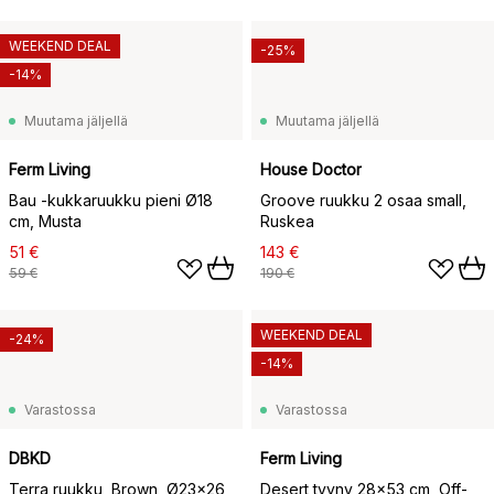
WEEKEND DEAL
-25%
-14%
Muutama jäljellä
Muutama jäljellä
Ferm Living
House Doctor
Bau -kukkaruukku pieni Ø18
Groove ruukku 2 osaa small,
cm, Musta
Ruskea
51 €
143 €
59 €
190 €
WEEKEND DEAL
-24%
-14%
Varastossa
Varastossa
DBKD
Ferm Living
Terra ruukku, Brown, Ø23×26
Desert tyyny 28x53 cm, Off-