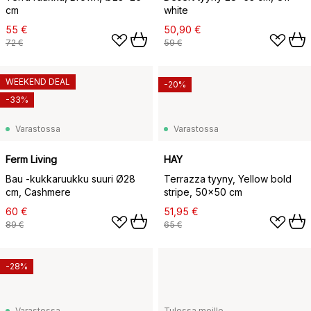
cm
white
55 €
50,90 €
72 €
59 €
WEEKEND DEAL
-20%
-33%
Varastossa
Varastossa
Ferm Living
HAY
Bau -kukkaruukku suuri Ø28
Terrazza tyyny, Yellow bold
cm, Cashmere
stripe, 50x50 cm
60 €
51,95 €
89 €
65 €
-28%
Varastossa
Tulossa meille