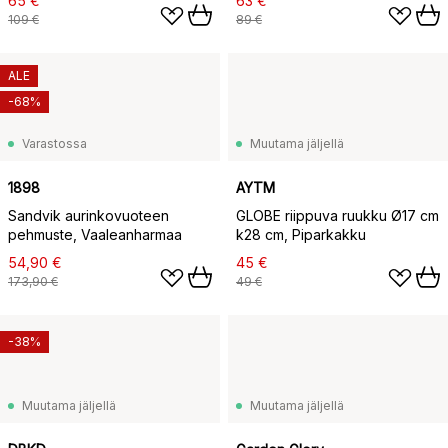
65 €
63 €
109 €
89 €
ALE
-68%
Varastossa
Muutama jäljellä
1898
AYTM
Sandvik aurinkovuoteen
GLOBE riippuva ruukku Ø17 cm
pehmuste, Vaaleanharmaa
k28 cm, Piparkakku
54,90 €
45 €
173,90 €
49 €
-38%
Muutama jäljellä
Muutama jäljellä