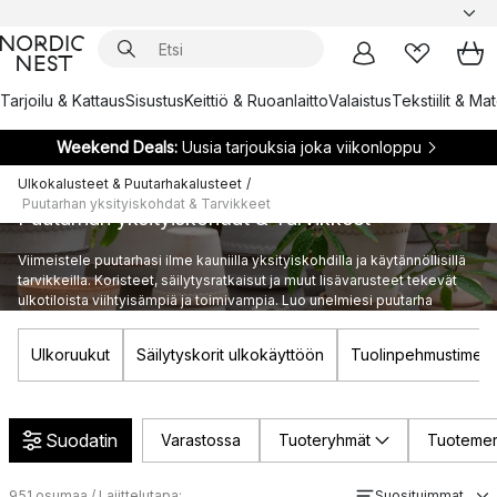
Tarjoilu & Kattaus
Sisustus
Keittiö & Ruoanlaitto
Valaistus
Tekstiilit & Ma
Weekend Deals:
Uusia tarjouksia joka viikonloppu
Ulkokalusteet & Puutarhakalusteet
/
Puutarhan yksityiskohdat & Tarvikkeet
Puutarhan yksityiskohdat & Tarvikkeet
Viimeistele puutarhasi ilme kauniilla yksityiskohdilla ja käytännöllisillä
tarvikkeilla. Koristeet, säilytysratkaisut ja muut lisävarusteet tekevät
ulkotiloista viihtyisämpiä ja toimivampia. Luo unelmiesi puutarha
helposti.
Ulkoruukut
Säilytyskorit ulkokäyttöön
Tuolinpehmustimet 
Suodatin
Varastossa
Tuoteryhmät
Tuotemer
951
osumaa / Lajittelutapa:
Suosituimmat