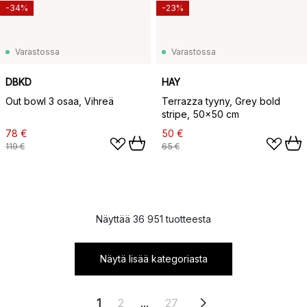
-34%
-23%
Varastossa
Varastossa
DBKD
HAY
Out bowl 3 osaa, Vihreä
Terrazza tyyny, Grey bold
stripe, 50x50 cm
78 €
50 €
119 €
65 €
Näyttää 36 951 tuotteesta
Näytä lisää kategoriasta
1
2
...
27