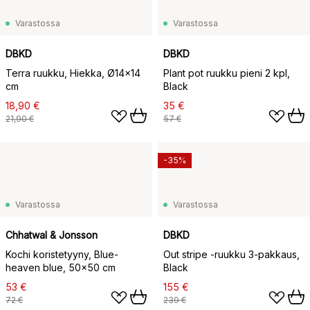
Varastossa
Varastossa
DBKD
DBKD
Terra ruukku, Hiekka, Ø14x14
Plant pot ruukku pieni 2 kpl,
cm
Black
18,90 €
35 €
21,90 €
57 €
-35%
Varastossa
Varastossa
Chhatwal & Jonsson
DBKD
Kochi koristetyyny, Blue-
Out stripe -ruukku 3-pakkaus,
heaven blue, 50x50 cm
Black
53 €
155 €
72 €
239 €