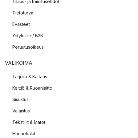
Tilaus- ja toimitusehdot
Tietoturva
Evästeet
Yrityksille / B2B
Peruutusoikeus
VALIKOIMA
Tarjoilu & Kattaus
Keittiö & Ruoanlaitto
Sisustus
Valaistus
Tekstiilit & Matot
Huonekalut