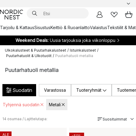
Tarjoilu & Kattaus
Sisustus
Keittiö & Ruoanlaitto
Valaistus
Tekstiilit & Ma
Weekend Deals:
Uusia tarjouksia joka viikonloppu
Ulkokalusteet & Puutarhakalusteet
/
Istuinkalusteet
/
Puutarhatuolit & Ulkotuolit
/
Puutarhatuoli metallia
Puutarhatuoli metallia
Suodatin
Varastossa
Tuoteryhmät
Tuotemer
Tyhjennä suodatin
Metali
14
osumaa / Lajittelutapa:
Suosituimmat
ALE
-50%