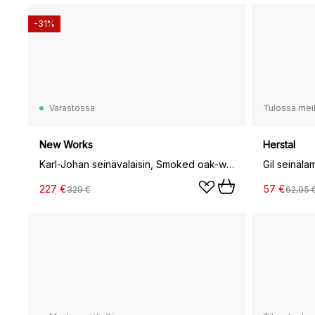
-31%
Varastossa
Tulossa meil
New Works
Herstal
Karl-Johan seinävalaisin, Smoked oak-white opal glass
Gil seinäla
227 €
57 €
329 €
62,95 