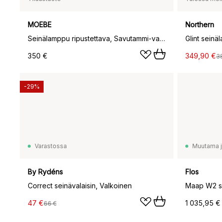
MOEBE
Northern
Seinälamppu ripustettava, Savutammi-valkoinen
350 €
349,90 €
3
-29%
Varastossa
Muutama jä
By Rydéns
Flos
Correct seinävalaisin, Valkoinen
Maap W2 se
47 €
1 035,95 €
66 €