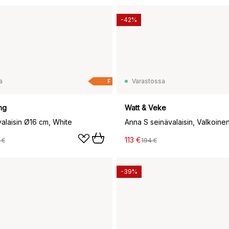
-42%
a
Varastossa
F
ng
Watt & Veke
alaisin Ø16 cm, White
Anna S seinävalaisin, Valkoine
113 €
 €
194 €
-39%