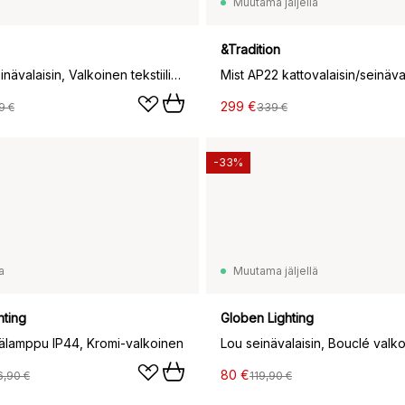
Muutama jäljellä
&Tradition
Ariette 2 seinävalaisin, Valkoinen tekstiili/teräsrunko
299 €
9 €
339 €
-33%
a
Muutama jäljellä
hting
Globen Lighting
inälamppu IP44, Kromi-valkoinen
80 €
6,90 €
119,90 €