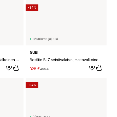
-34%
Muutama jäljellä
GUBI
Tyson seinälamppu Ø5,5 cm, Valkoinen pohja
Bestlite BL7 seinävalaisin, mattavalkoinen-kromi
328 €
499 €
-34%
Varastossa