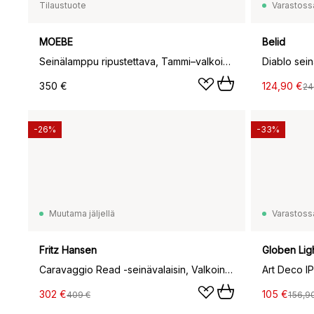
Tilaustuote
Varastoss
MOEBE
Belid
Seinälamppu ripustettava, Tammi–valkoinen
350 €
124,90 €
24
-26%
-33%
Muutama jäljellä
Varastoss
Fritz Hansen
Globen Lig
Caravaggio Read -seinävalaisin, Valkoinen
302 €
105 €
409 €
156,9