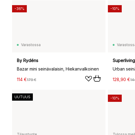
-36%
-10%
Varastossa
Varastoss
By Rydéns
Superliving
Bazar mini seinävalaisin, Hiekanvalkoinen
Urban sein
114 €
128,90 €
179 €
14
UUTUUS
-10%
Tilaustuote
Tulossa meil