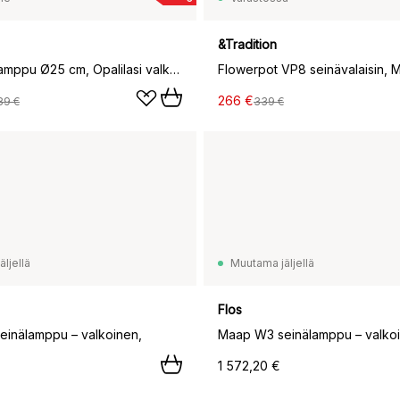
&Tradition
Glint seinälamppu Ø25 cm, Opalilasi valkoinen
Flowerpot VP8 seinävalaisin, M
266 €
89 €
339 €
ljellä
Muutama jäljellä
Flos
inälamppu – valkoinen,
Maap W3 seinälamppu – valkoi
1 572,20 €