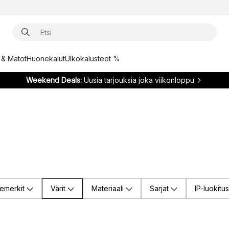
t & Matot
Huonekalut
Ulkokalusteet %
Weekend Deals:
Uusia tarjouksia joka viikonloppu
emerkit
Värit
Materiaali
Sarjat
IP-luokitus