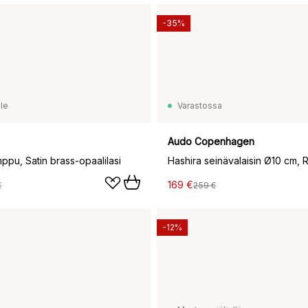
-35%
le
Varastossa
Audo Copenhagen
mppu, Satin brass-opaalilasi
Hashira seinävalaisin Ø10 cm, 
169 €
€
259 €
-12%