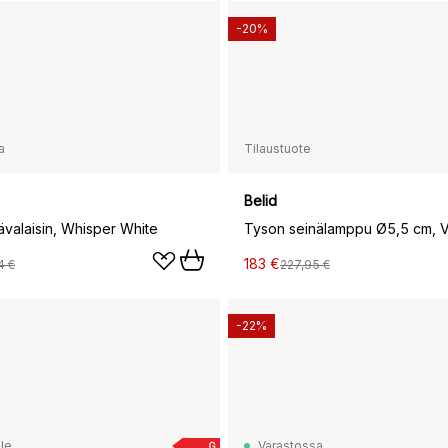
-20%
a
Tilaustuote
Belid
ävalaisin, Whisper White
183 €
4 €
227,95 €
-22%
le
Varastossa
G