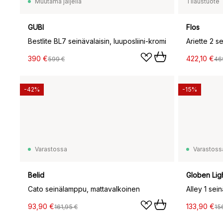
Muutama jäljellä
Tilaustuote
GUBI
Flos
Bestlite BL7 seinävalaisin, luuposliini-kromi
390 €
422,10 €
599 €
46
-42%
-15%
Varastossa
Varastoss
Belid
Globen Lig
Cato seinälamppu, mattavalkoinen
Alley 1 se
93,90 €
133,90 €
161,95 €
15