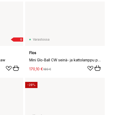
Varastossa
G
Flos
Raw
Mini Glo-Ball CW seinä- ja kattolamppu peiliasennus, Valkoinen
170,10 €
189 €
-28%