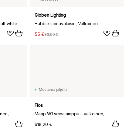
Globen Lighting
att white
Hubble seinävalaisin, Valkoinen
55 €
83,90 €
Muutama jäljellä
Flos
nen,
Maap W1 seinälamppu – valkoinen,
618,20 €