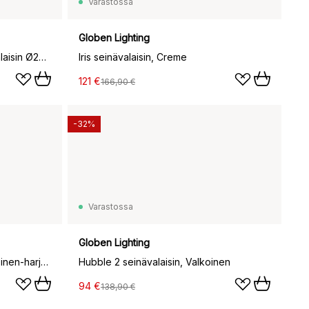
Varastossa
Globen Lighting
Mist AP22 kattovalaisin/seinävalaisin Ø25 cm, White-opal glass
Iris seinävalaisin, Creme
121 €
166,90 €
-32%
Varastossa
Globen Lighting
Lou seinävalaisin, Bouclé valkoinen-harjattu messinki
Hubble 2 seinävalaisin, Valkoinen
94 €
138,90 €