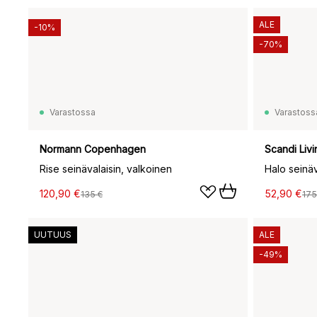
ALE
-10%
-70%
Varastossa
Varastoss
Normann Copenhagen
Scandi Livi
Rise seinävalaisin, valkoinen
Halo seinäv
120,90 €
52,90 €
135 €
175
UUTUUS
ALE
-49%