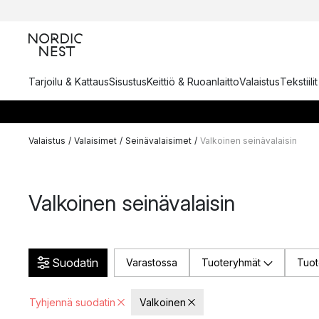
Tarjoilu & Kattaus
Sisustus
Keittiö & Ruoanlaitto
Valaistus
Tekstiili
Valaistus
/
Valaisimet
/
Seinävalaisimet
/
Valkoinen seinävalaisin
Valkoinen seinävalaisin
Suodatin
Varastossa
Tuoteryhmät
Tuot
Tyhjennä suodatin
Valkoinen