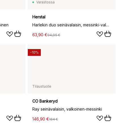
Varastossa
Herstal
oinen
Harlekin duo seinävalaisin, messinki-valkoinen
63,90 €
94,95 €
-10%
Tilaustuote
CO Bankeryd
Ray seinävalaisin, valkoinen-messinki
146,90 €
164 €