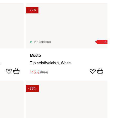
-27%
Varastossa
G
Muuto
n
Tip seinävalaisin, White
146 €
199 €
-33%