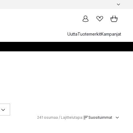
Uutta
Tuotemerkit
Kampanjat
241
osumaa / Lajittelutapa:
Suosituimmat