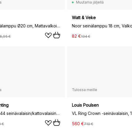
a
Muutama jäljellä
Watt & Veke
Diablo seinälamppu Ø20 cm, Mattavalkoinen kromi
Noor seinälamppu 18 cm, Valk
82 €
6,95 €
134 €
a
Tulossa meille
hting
Louis Poulsen
Art Deco IP44 seinävalaisin/kattovalaisin, Kromi-Valkoinen
VL Ring Crown -seinävalaisin, 1
560 €
0 €
710 €