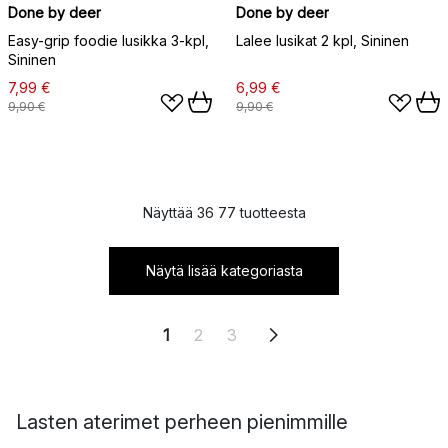
Done by deer
Done by deer
Easy-grip foodie lusikka 3-kpl,
Lalee lusikat 2 kpl, Sininen
Sininen
7,99 €
6,99 €
9,90 €
9,90 €
Näyttää 36 77 tuotteesta
Näytä lisää kategoriasta
1
2
3
Lasten aterimet perheen pienimmille