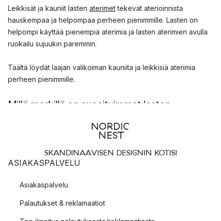
Leikkisät ja kauniit lasten
aterimet
tekevät aterioinnista
hauskempaa ja helpompaa perheen pienimmille. Lasten on
helpompi käyttää pienempiä aterimia ja lasten aterimien avulla
ruokailu sujuukin paremmin.
Täältä löydät laajan valikoiman kauniita ja leikkisiä aterimia
perheen pienimmille.
Millä merkillä on suosituimmat lasten
aterimet?
Monet tunnetut merkit valmistavat myös lasten aterimia. Löydät
aterimia perheen pienimmille merkeiltä kuten
SKANDINAAVISEN DESIGNIN KOTISI
ASIAKASPALVELU
Georg Jensenin
Asiakaspalvelu
WMF
Design Letters
Palautukset & reklamaatiot