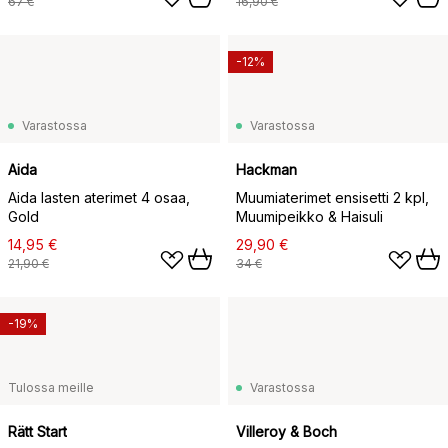
67 €
16,90 €
-12%
Varastossa
Varastossa
Aida
Hackman
Aida lasten aterimet 4 osaa,
Muumiaterimet ensisetti 2 kpl,
Gold
Muumipeikko & Haisuli
14,95 €
29,90 €
21,90 €
34 €
-19%
Tulossa meille
Varastossa
Rätt Start
Villeroy & Boch