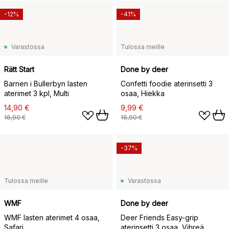
-12%
-41%
Varastossa
Tulossa meille
Rätt Start
Done by deer
Barnen i Bullerbyn lasten
Confetti foodie aterinsetti 3
aterimet 3 kpl, Multi
osaa, Hiekka
14,90 €
9,99 €
16,90 €
16,90 €
-37%
Tulossa meille
Varastossa
WMF
Done by deer
WMF lasten aterimet 4 osaa,
Deer Friends Easy-grip
Safari
aterinsetti 3 osaa, Vihreä