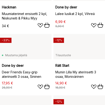
Hackman
Done by deer
Muumiaterimet ensisetti 2 kpl,
Lalee lusikat 2 kpl, Vihreä
Niiskuneiti & Pikku Myy
6,99 €
34 €
9,90 €
-33%
-12%
Muutama jäljellä
Tilaustuote
Done by deer
Rätt Start
Deer Friends Easy-grip
Mumin Lilla My aterinsetti 3
aterinsetti 3 osaa, Sininen
osaa, Monivärinen
17,95 €
14,90 €
26,90 €
16,90 €
-12%