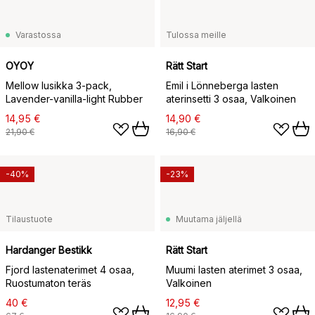
Varastossa
Tulossa meille
OYOY
Rätt Start
Mellow lusikka 3-pack,
Emil i Lönneberga lasten
Lavender-vanilla-light Rubber
aterinsetti 3 osaa, Valkoinen
14,95 €
14,90 €
21,90 €
16,90 €
-40%
-23%
Tilaustuote
Muutama jäljellä
Hardanger Bestikk
Rätt Start
Fjord lastenaterimet 4 osaa,
Muumi lasten aterimet 3 osaa,
Ruostumaton teräs
Valkoinen
40 €
12,95 €