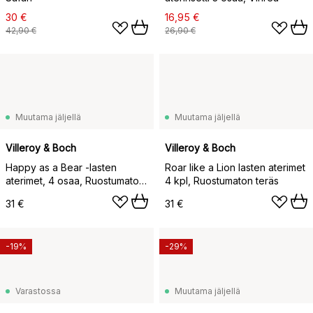
30 €
16,95 €
42,90 €
26,90 €
Muutama jäljellä
Muutama jäljellä
Villeroy & Boch
Villeroy & Boch
Happy as a Bear -lasten
Roar like a Lion lasten aterimet
aterimet, 4 osaa, Ruostumaton
4 kpl, Ruostumaton teräs
teräs
31 €
31 €
-19%
-29%
Varastossa
Muutama jäljellä