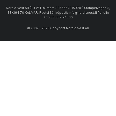
Nordic Nest AB (EU VAT-numero SE556628159701) Stämpelvägen 3,
SE-394 70 KALMAR, Ruotsi Sähköposti: info@nordicnest.fi Puhelin
+35 85 887 94660
© 2002 - 2026 Copyright Nordic Nest AB