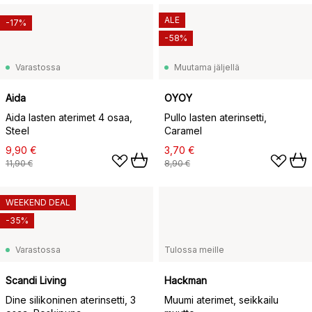
ALE
-17%
-58%
Varastossa
Muutama jäljellä
Aida
OYOY
Aida lasten aterimet 4 osaa,
Pullo lasten aterinsetti,
Steel
Caramel
9,90 €
3,70 €
11,90 €
8,90 €
WEEKEND DEAL
-35%
Varastossa
Tulossa meille
Scandi Living
Hackman
Dine silikoninen aterinsetti, 3
Muumi aterimet, seikkailu