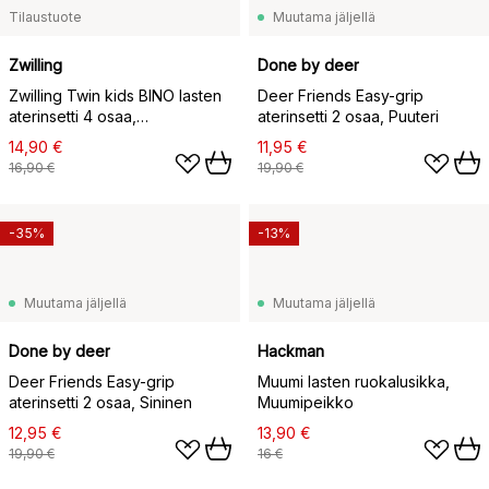
Tilaustuote
Muutama jäljellä
Zwilling
Done by deer
Zwilling Twin kids BINO lasten
Deer Friends Easy-grip
aterinsetti 4 osaa,
aterinsetti 2 osaa, Puuteri
Ruostumaton teräs
14,90 €
11,95 €
16,90 €
19,90 €
-35%
-13%
Muutama jäljellä
Muutama jäljellä
Done by deer
Hackman
Deer Friends Easy-grip
Muumi lasten ruokalusikka,
aterinsetti 2 osaa, Sininen
Muumipeikko
12,95 €
13,90 €
19,90 €
16 €