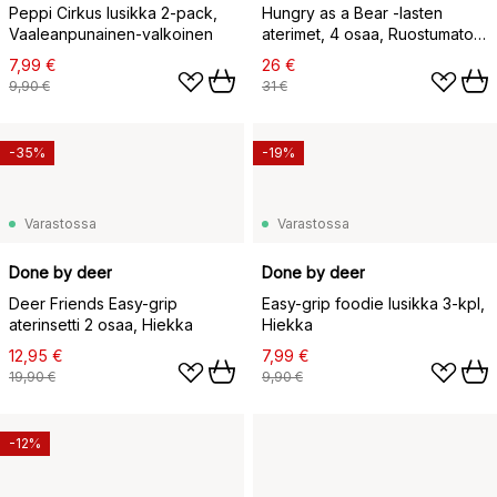
Peppi Cirkus lusikka 2-pack,
Hungry as a Bear -lasten
Vaaleanpunainen-valkoinen
aterimet, 4 osaa, Ruostumaton
teräs
7,99 €
26 €
9,90 €
31 €
-35%
-19%
Varastossa
Varastossa
Done by deer
Done by deer
Deer Friends Easy-grip
Easy-grip foodie lusikka 3-kpl,
aterinsetti 2 osaa, Hiekka
Hiekka
12,95 €
7,99 €
19,90 €
9,90 €
-12%