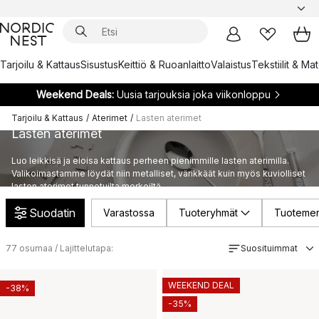
Tarjoilu & Kattaus
Sisustus
Keittiö & Ruoanlaitto
Valaistus
Tekstiilit & Ma
Weekend Deals:
Uusia tarjouksia joka viikonloppu
Tarjoilu & Kattaus
/
Aterimet
/
Lasten aterimet
Lasten aterimet
Luo leikkisä ja eloisa kattaus perheen pienimmille lasten aterimilla.
Valikoimastamme löydät niin metalliset, värikkäät kuin myös kuviolliset
lasten aterimet tunnetuilta merkeiltä.
Suodatin
Varastossa
Tuoteryhmät
Tuotemer
77
osumaa / Lajittelutapa:
Suosituimmat
WEEKEND DEAL
-38%
-35%