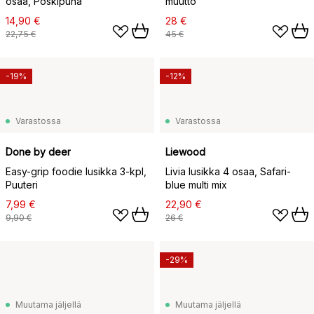
osaa, Poskipuna
muutto
14,90 €
28 €
22,75 €
45 €
-19%
-12%
Varastossa
Varastossa
Done by deer
Liewood
Easy-grip foodie lusikka 3-kpl,
Livia lusikka 4 osaa, Safari-
Puuteri
blue multi mix
7,99 €
22,90 €
9,90 €
26 €
-29%
Muutama jäljellä
Muutama jäljellä