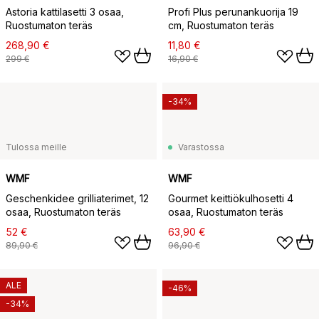
Astoria kattilasetti 3 osaa,
Profi Plus perunankuorija 19
Ruostumaton teräs
cm, Ruostumaton teräs
268,90 €
11,80 €
299 €
16,90 €
-34%
Tulossa meille
Varastossa
WMF
WMF
Geschenkidee grilliaterimet, 12
Gourmet keittiökulhosetti 4
osaa, Ruostumaton teräs
osaa, Ruostumaton teräs
52 €
63,90 €
89,90 €
96,90 €
ALE
-46%
-34%