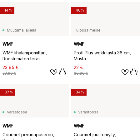
-14%
-40%
Muutama jäljellä
Tulossa meille
WMF
WMF
WMF lihalämpömittari,
Profi Plus wokkilasta 36 cm,
Ruostumaton teräs
Musta
23,95 €
22 €
27,90 €
36,90 €
-37%
-34%
Varastossa
Varastossa
WMF
WMF
Gourmet perunapuserrin,
Gourmet juustomylly,