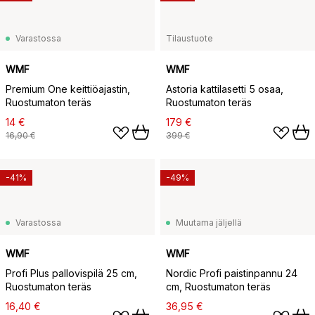
Varastossa
Tilaustuote
WMF
WMF
Premium One keittiöajastin,
Astoria kattilasetti 5 osaa,
Ruostumaton teräs
Ruostumaton teräs
14 €
179 €
16,90 €
399 €
-41%
-49%
Varastossa
Muutama jäljellä
WMF
WMF
Profi Plus pallovispilä 25 cm,
Nordic Profi paistinpannu 24
Ruostumaton teräs
cm, Ruostumaton teräs
16,40 €
36,95 €