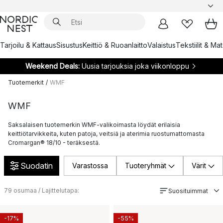
Tarjoilu & Kattaus
Sisustus
Keittiö & Ruoanlaitto
Valaistus
Tekstiilit & Ma
Weekend Deals:
Uusia tarjouksia joka viikonloppu
Tuotemerkit
/
WMF
WMF
Saksalaisen tuotemerkin WMF-valikoimasta löydät erilaisia
keittiötarvikkeita, kuten patoja, veitsiä ja aterimia ruostumattomasta
Cromargan® 18/10 - teräksestä.
Suodatin
Varastossa
Tuoteryhmät
Värit
79
osumaa / Lajittelutapa:
Suosituimmat
-17%
-55%