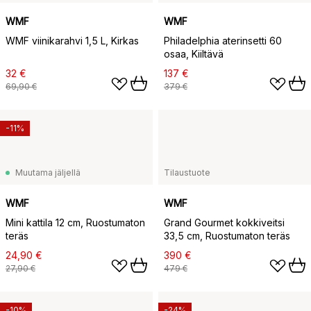
WMF
WMF
WMF viinikarahvi 1,5 L, Kirkas
Philadelphia aterinsetti 60
osaa, Kiiltävä
32 €
137 €
69,90 €
379 €
-11%
Muutama jäljellä
Tilaustuote
WMF
WMF
Mini kattila 12 cm, Ruostumaton
Grand Gourmet kokkiveitsi
teräs
33,5 cm, Ruostumaton teräs
24,90 €
390 €
27,90 €
479 €
-10%
-24%