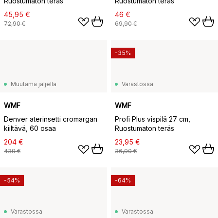
Ruostumaton teräs
Ruostumaton teräs
45,95 €
46 €
72,90 €
69,90 €
-35%
Muutama jäljellä
Varastossa
WMF
WMF
Denver aterinsetti cromargan
Profi Plus vispilä 27 cm,
kiiltävä, 60 osaa
Ruostumaton teräs
204 €
23,95 €
439 €
36,90 €
-54%
-64%
Varastossa
Varastossa