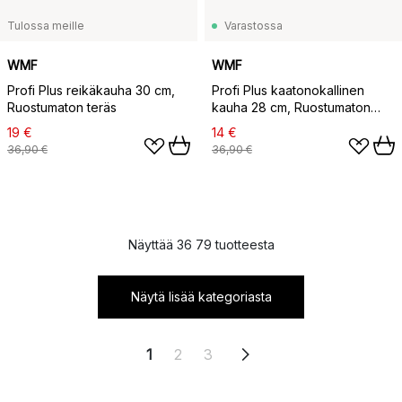
Tulossa meille
Varastossa
WMF
WMF
Profi Plus reikäkauha 30 cm,
Profi Plus kaatonokallinen
Ruostumaton teräs
kauha 28 cm, Ruostumaton
teräs
19 €
14 €
36,90 €
36,90 €
Näyttää 36 79 tuotteesta
Näytä lisää kategoriasta
1
2
3