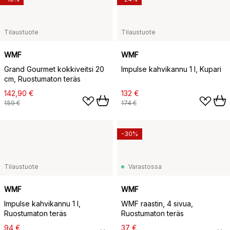
Tilaustuote
Tilaustuote
WMF
WMF
Grand Gourmet kokkiveitsi 20
Impulse kahvikannu 1 l, Kupari
cm, Ruostumaton teräs
142,90 €
132 €
159 €
174 €
-30%
Tilaustuote
Varastossa
WMF
WMF
Impulse kahvikannu 1 l,
WMF raastin, 4 sivua,
Ruostumaton teräs
Ruostumaton teräs
94 €
37 €