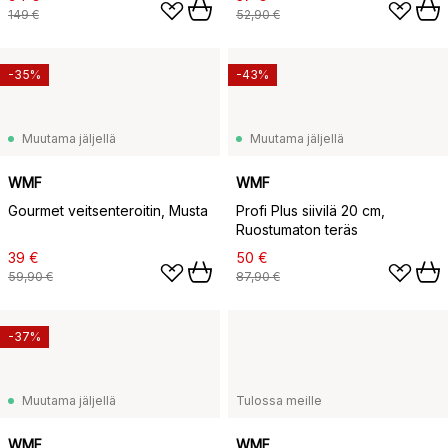
149 €
52,90 €
-35%
-43%
Muutama jäljellä
Muutama jäljellä
WMF
WMF
Gourmet veitsenteroitin, Musta
Profi Plus siivilä 20 cm,
Ruostumaton teräs
39 €
50 €
59,90 €
87,90 €
-37%
Muutama jäljellä
Tulossa meille
WMF
WMF