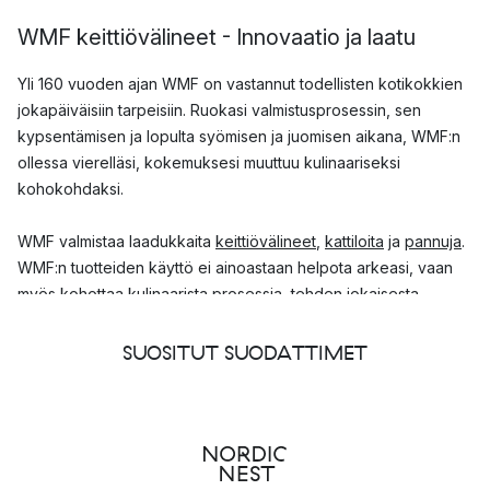
WMF keittiövälineet - Innovaatio ja laatu
Yli 160 vuoden ajan WMF on vastannut todellisten kotikokkien
jokapäiväisiin tarpeisiin. Ruokasi valmistusprosessin, sen
kypsentämisen ja lopulta syömisen ja juomisen aikana, WMF:n
ollessa vierelläsi, kokemuksesi muuttuu kulinaariseksi
kohokohdaksi.
WMF valmistaa laadukkaita
keittiövälineet
,
kattiloita
ja
pannuja
.
WMF:n tuotteiden käyttö ei ainoastaan helpota arkeasi, vaan
myös kohottaa kulinaarista prosessia, tehden jokaisesta
hetkestä erityisen.
SUOSITUT SUODATTIMET
WMF ruokailuvälineet - Valmistettu
Cromarganista
WMF:n ruokailuvälineillä voit olla varma, että sinulla on tyyliä ja
hyvä kokemus. Heidän ruokailuvälineensä on valmistettu