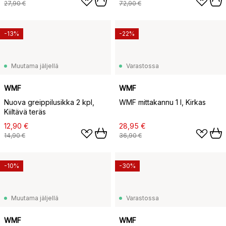
27,90 €
72,90 €
-13%
-22%
Muutama jäljellä
Varastossa
WMF
WMF
Nuova greippilusikka 2 kpl,
WMF mittakannu 1 l, Kirkas
Kiiltävä teräs
12,90 €
28,95 €
14,90 €
36,90 €
-10%
-30%
Muutama jäljellä
Varastossa
WMF
WMF