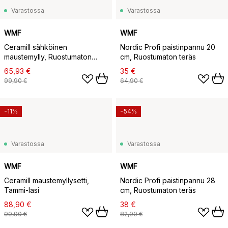
Varastossa
Varastossa
WMF
WMF
Ceramill sähköinen
Nordic Profi paistinpannu 20
maustemylly, Ruostumaton
cm, Ruostumaton teräs
teräs
65,93 €
35 €
99,90 €
64,90 €
-11%
-54%
Varastossa
Varastossa
WMF
WMF
Ceramill maustemyllysetti,
Nordic Profi paistinpannu 28
Tammi-lasi
cm, Ruostumaton teräs
88,90 €
38 €
99,90 €
82,90 €