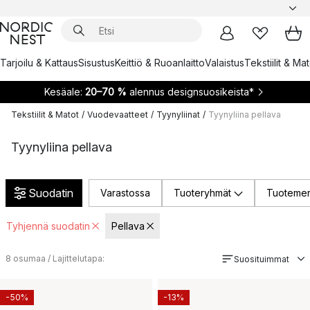
Tarjoilu & Kattaus
Sisustus
Keittiö & Ruoanlaitto
Valaistus
Tekstiilit & Ma
Kesäale:
20–70 %
alennus designsuosikeista*
Tekstiilit & Matot
/
Vuodevaatteet
/
Tyynyliinat
/
Tyynyliina pellava
Tyynyliina pellava
Suodatin
Varastossa
Tuoteryhmät
Tuotemer
Tyhjennä suodatin
Pellava
8
osumaa / Lajittelutapa:
Suosituimmat
-50%
-13%