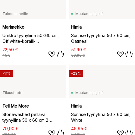
Tulossa meille
Muutama jäljellä
Marimekko
Himla
Unikko tyynyliina 50x60 cm,
Sunrise tyynyliina 50 x 60 cm,
Off white-koralli-
Oatmeal
oranssinpunainen-hiili
22,50 €
51,90 €
45 €
59,90 €
-11%
-23%
Tilaustuote
Muutama jäljellä
Tell Me More
Himla
Stonewashed pellava
Sunrise tyynyliina 50 x 60 cm,
tyynyliina 50 x 60 cm 2-
White
pakkaus, Grey-white
79,90 €
45,95 €
89,90 €
59,90 €