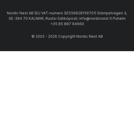
Nordic Nest AB (EU VAT-numero SE556628159701) Stämpelvägen 3,
SE-394 70 KALMAR, Ruotsi Sähköposti: info@nordicnest.fi Puhelin
+35 85 887 94660
© 2002 - 2026 Copyright Nordic Nest AB