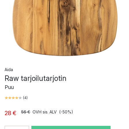
Aida
Raw tarjoilutarjotin
Puu
(
4
)
56 €
OVH sis. ALV
(-50%)
28 €