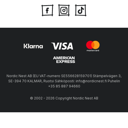
Nordic Nest AB (EU VAT-numero SE556628159701) Stämpelvägen 3,
SE-394 70 KALMAR, Ruotsi Sähköposti: info@nordicnest.fi Puhelin
+35 85 887 94660
© 2002 - 2026 Copyright Nordic Nest AB