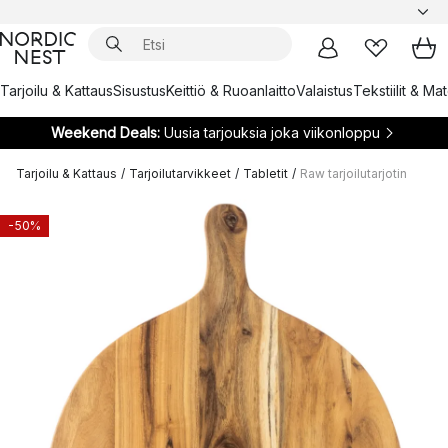
Tarjoilu & Kattaus
Sisustus
Keittiö & Ruoanlaitto
Valaistus
Tekstiilit & Ma
Weekend Deals:
Uusia tarjouksia joka viikonloppu
Tarjoilu & Kattaus
/
Tarjoilutarvikkeet
/
Tabletit
/
Raw tarjoilutarjotin
-50%