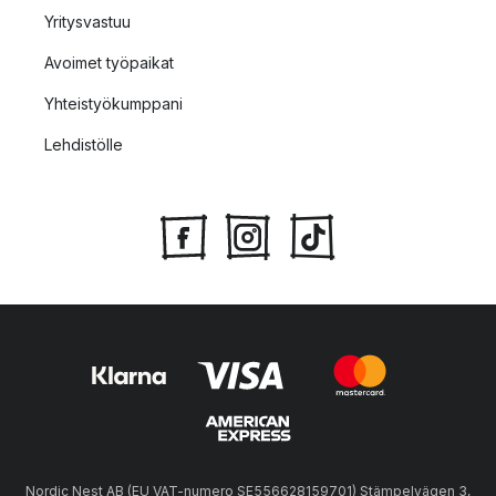
Yritysvastuu
Avoimet työpaikat
Yhteistyökumppani
Lehdistölle
Nordic Nest AB (EU VAT-numero SE556628159701) Stämpelvägen 3,