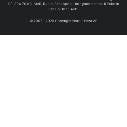
SE-394 70 KALMAR, Ruotsi Sähköposti: info@nordicnest.fi Puhelin
+35 85 887 94660
© 2002 - 2026 Copyright Nordic Nest AB