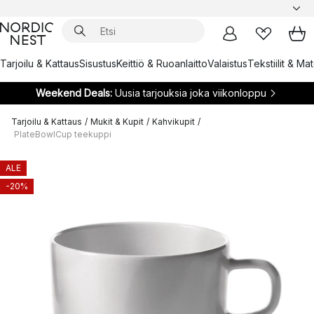
Tarjoilu & Kattaus
Sisustus
Keittiö & Ruoanlaitto
Valaistus
Tekstiilit & Ma
Weekend Deals:
Uusia tarjouksia joka viikonloppu
Tarjoilu & Kattaus
/
Mukit & Kupit
/
Kahvikupit
/
PlateBowlCup teekuppi
ALE
-20%