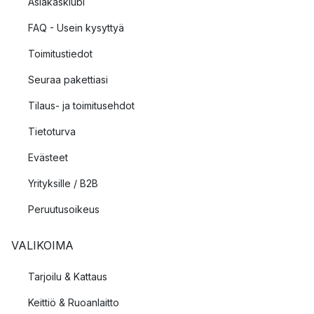
Asiakasklubi
FAQ - Usein kysyttyä
Toimitustiedot
Seuraa pakettiasi
Tilaus- ja toimitusehdot
Tietoturva
Evästeet
Yrityksille / B2B
Peruutusoikeus
VALIKOIMA
Tarjoilu & Kattaus
Keittiö & Ruoanlaitto