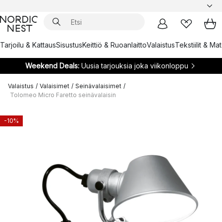
Tarjoilu & Kattaus
Sisustus
Keittiö & Ruoanlaitto
Valaistus
Tekstiilit & Ma
Weekend Deals:
Uusia tarjouksia joka viikonloppu
Valaistus
/
Valaisimet
/
Seinävalaisimet
/
Tolomeo Micro Faretto seinävalaisin
-10%