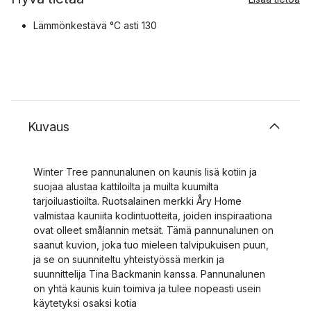
Lämmönkestävä °C asti 130
Kuvaus
Winter Tree pannunalunen on kaunis lisä kotiin ja
suojaa alustaa kattiloilta ja muilta kuumilta
tarjoiluastioilta. Ruotsalainen merkki Åry Home
valmistaa kauniita kodintuotteita, joiden inspiraationa
ovat olleet smålannin metsät. Tämä pannunalunen on
saanut kuvion, joka tuo mieleen talvipukuisen puun,
ja se on suunniteltu yhteistyössä merkin ja
suunnittelija Tina Backmanin kanssa. Pannunalunen
on yhtä kaunis kuin toimiva ja tulee nopeasti usein
käytetyksi osaksi kotia