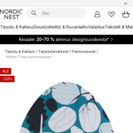
Tarjoilu & Kattaus
Sisustus
Keittiö & Ruoanlaitto
Valaistus
Tekstiilit & Ma
Kesäale:
20–70 %
alennus designsuosikeista*
Tarjoilu & Kattaus
/
Tarjoilutarvikkeet
/
Pannunaluset
/
Winter Tree pannunalunen
ALE
-33%