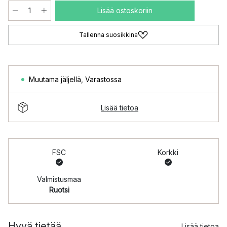
Lisää ostoskoriin
Tallenna suosikkina
Muutama jäljellä
,
Varastossa
Lisää tietoa
FSC
Korkki
Valmistusmaa
Ruotsi
Hyvä tietää
Lisää tietoa