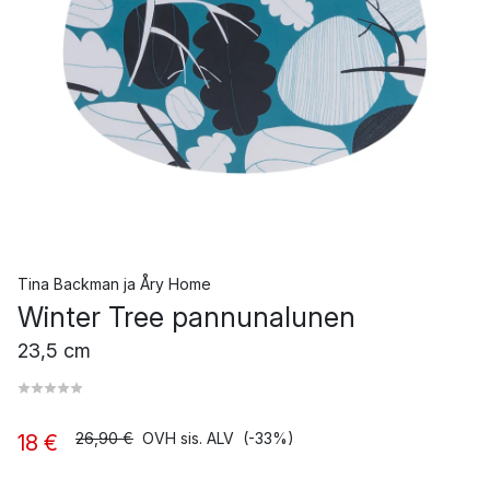
Tina Backman
ja
Åry Home
Winter Tree pannunalunen
23,5 cm
26,90 €
OVH sis. ALV
(-33%)
18 €