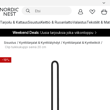
Tarjoilu & Kattaus
Sisustus
Keittiö & Ruoanlaitto
Valaistus
Tekstiilit & Ma
Weekend Deals:
Uusia tarjouksia joka viikonloppu
Sisustus
/
Kynttilänjalat & Kynttilälyhdyt
/
Kynttilänjalat & Kyntteliköt
/
Clip tuikkukuppi seinä 20 cm
-19%