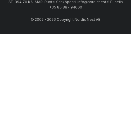
SE-394 70 KALMAR, Ruotsi Sähköposti: info@nordicnest.fi Puhelin
+35 85 887 94660
© 2002 - 2026 Copyright Nordic Nest AB