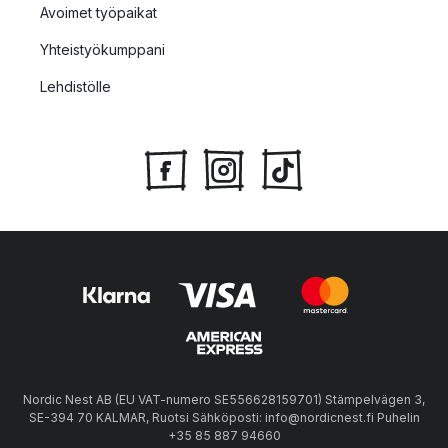
Avoimet työpaikat
Yhteistyökumppani
Lehdistölle
Nordic Nest AB (EU VAT-numero SE556628159701) Stämpelvägen 3,
SE-394 70 KALMAR, Ruotsi Sähköposti: info@nordicnest.fi Puhelin
+35 85 887 94660