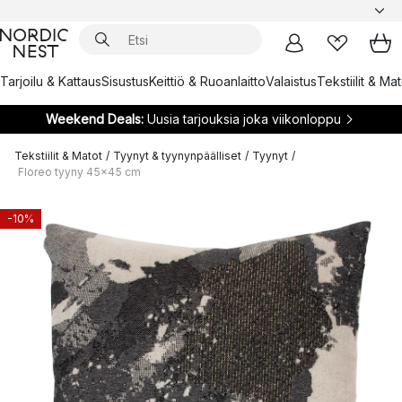
Tarjoilu & Kattaus
Sisustus
Keittiö & Ruoanlaitto
Valaistus
Tekstiilit & Ma
Weekend Deals:
Uusia tarjouksia joka viikonloppu
Tekstiilit & Matot
/
Tyynyt & tyynynpäälliset
/
Tyynyt
/
Floreo tyyny 45x45 cm
-10%