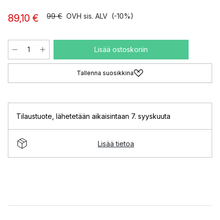
99 €
OVH sis. ALV
(-10%)
89,10 €
Lisää ostoskoriin
Tallenna suosikkina
Tilaustuote
,
lähetetään aikaisintaan 7. syyskuuta
Lisää tietoa