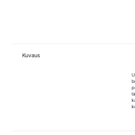
Kuvaus
U
b
p
t
k
k