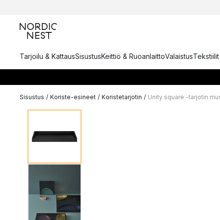
Tarjoilu & Kattaus
Sisustus
Keittiö & Ruoanlaitto
Valaistus
Tekstiili
Sisustus
/
Koriste-esineet
/
Koristetarjotin
/
Unity square -tarjotin mu