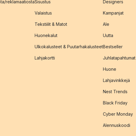
sta/reklamaatiosta
Sisustus
Designers
Valaistus
Kampanjat
Tekstiilit & Matot
Ale
Huonekalut
Uutta
Ulkokalusteet & Puutarhakalusteet
Bestseller
Lahjakortti
Juhlatapahtumat
Huone
Lahjavinkkejä
Nest Trends
Black Friday
Cyber Monday
Alennuskoodi