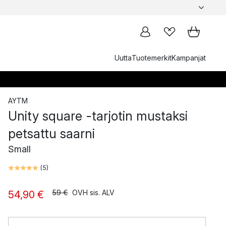
Uutta
Tuotemerkit
Kampanjat
AYTM
Unity square -tarjotin mustaksi
petsattu saarni
Small
(
5
)
59 €
OVH sis. ALV
54,90 €