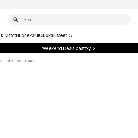
t & Matot
Huonekalut
Ulkokalusteet %
Weekend Deals päättyy
staksi petsattu saarni