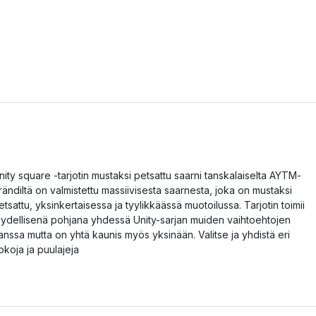
nity square -tarjotin mustaksi petsattu saarni tanskalaiselta AYTM-
rändiltä on valmistettu massiivisesta saarnesta, joka on mustaksi
etsattu, yksinkertaisessa ja tyylikkäässä muotoilussa. Tarjotin toimii
äydellisenä pohjana yhdessä Unity-sarjan muiden vaihtoehtojen
anssa mutta on yhtä kaunis myös yksinään. Valitse ja yhdistä eri
okoja ja puulajeja