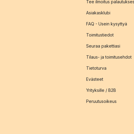
Tee ilmoitus palautukse
Asiakasklubi
FAQ - Usein kysyttyä
Toimitustiedot
Seuraa pakettiasi
Tilaus- ja toimitusehdot
Tietoturva
Evästeet
Yrityksille / B2B
Peruutusoikeus