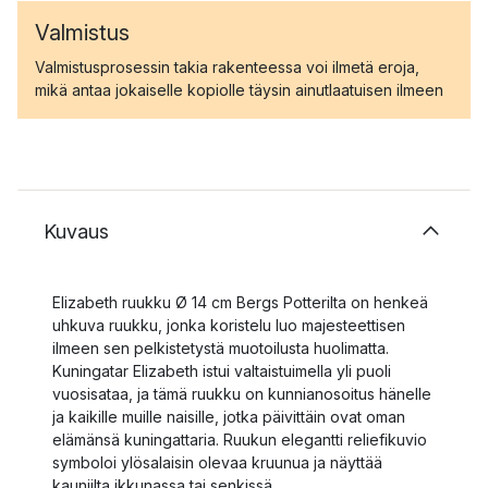
Valmistus
Valmistusprosessin takia rakenteessa voi ilmetä eroja,
mikä antaa jokaiselle kopiolle täysin ainutlaatuisen ilmeen
Kuvaus
Elizabeth ruukku Ø 14 cm Bergs Potterilta on henkeä
uhkuva ruukku, jonka koristelu luo majesteettisen
ilmeen sen pelkistetystä muotoilusta huolimatta.
Kuningatar Elizabeth istui valtaistuimella yli puoli
vuosisataa, ja tämä ruukku on kunnianosoitus hänelle
ja kaikille muille naisille, jotka päivittäin ovat oman
elämänsä kuningattaria. Ruukun elegantti reliefikuvio
symboloi ylösalaisin olevaa kruunua ja näyttää
kauniilta ikkunassa tai senkissä