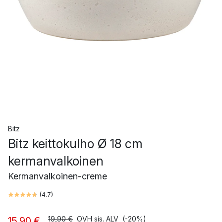
Bitz
Bitz keittokulho Ø 18 cm
kermanvalkoinen
Kermanvalkoinen-creme
(
4.7
)
19,90 €
OVH sis. ALV
(-20%)
15,90 €