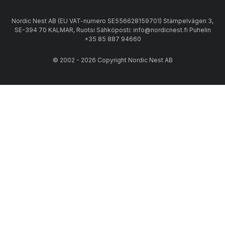
Nordic Nest AB (EU VAT-numero SE556628159701) Stämpelvägen 3,
SE-394 70 KALMAR, Ruotsi Sähköposti: info@nordicnest.fi Puhelin
+35 85 887 94660
© 2002 - 2026 Copyright Nordic Nest AB