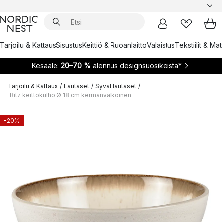
Tarjoilu & Kattaus
Sisustus
Keittiö & Ruoanlaitto
Valaistus
Tekstiilit & Ma
Kesäale:
20–70 %
alennus designsuosikeista*
Tarjoilu & Kattaus
/
Lautaset
/
Syvät lautaset
/
Bitz keittokulho Ø 18 cm kermanvalkoinen
-20%