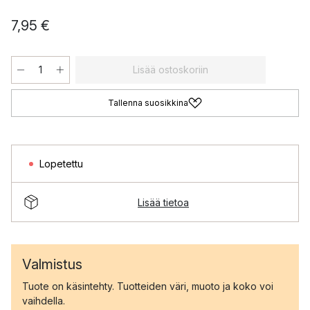
7,95 €
Lisää ostoskoriin
Tallenna suosikkina
Lopetettu
Lisää tietoa
Valmistus
Tuote on käsintehty. Tuotteiden väri, muoto ja koko voi
vaihdella.