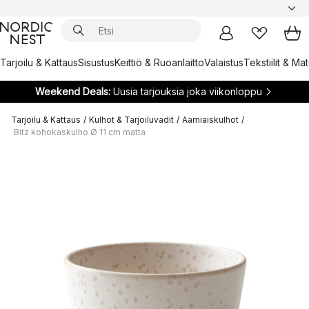
Tarjoilu & Kattaus
Sisustus
Keittiö & Ruoanlaitto
Valaistus
Tekstiilit & Ma
Weekend Deals:
Uusia tarjouksia joka viikonloppu
Tarjoilu & Kattaus
/
Kulhot & Tarjoiluvadit
/
Aamiaiskulhot
/
Bitz kohokaskulho Ø 11 cm matta