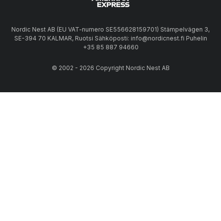
Nordic Nest AB (EU VAT-numero SE556628159701) Stämpelvägen 3,
SE-394 70 KALMAR, Ruotsi Sähköposti: info@nordicnest.fi Puhelin
+35 85 887 94660
© 2002 - 2026 Copyright Nordic Nest AB