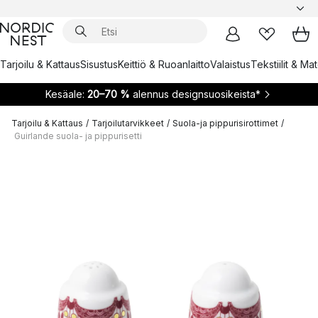
Tarjoilu & Kattaus
Sisustus
Keittiö & Ruoanlaitto
Valaistus
Tekstiilit & Ma
Kesäale:
20–70 %
alennus designsuosikeista*
Tarjoilu & Kattaus
/
Tarjoilutarvikkeet
/
Suola-ja pippurisirottimet
/
Guirlande suola- ja pippurisetti