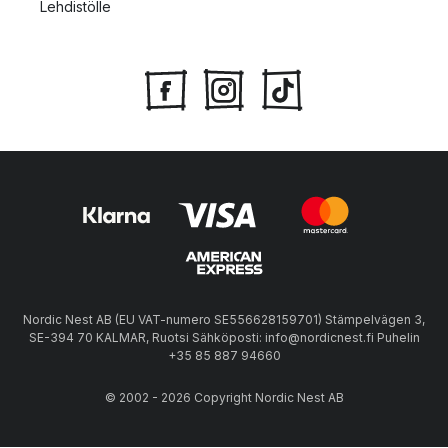
Lehdistölle
Nordic Nest AB (EU VAT-numero SE556628159701) Stämpelvägen 3,
SE-394 70 KALMAR, Ruotsi Sähköposti: info@nordicnest.fi Puhelin
+35 85 887 94660
© 2002 - 2026 Copyright Nordic Nest AB